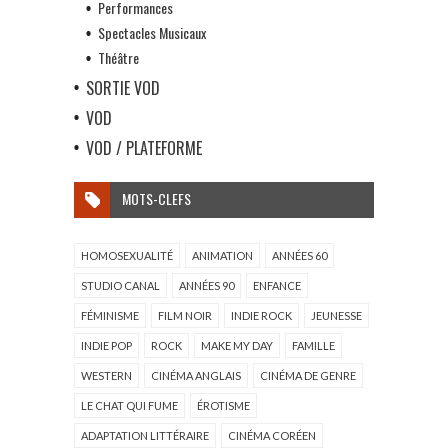
Performances
Spectacles Musicaux
Théâtre
SORTIE VOD
VOD
VOD / PLATEFORME
MOTS-CLEFS
HOMOSEXUALITÉ
ANIMATION
ANNÉES 60
STUDIO CANAL
ANNÉES 90
ENFANCE
FÉMINISME
FILM NOIR
INDIE ROCK
JEUNESSE
INDIE POP
ROCK
MAKE MY DAY
FAMILLE
WESTERN
CINÉMA ANGLAIS
CINÉMA DE GENRE
LE CHAT QUI FUME
ÉROTISME
ADAPTATION LITTÉRAIRE
CINÉMA CORÉEN