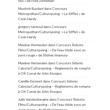
fois » de Fred Zinneman
Muniroh Burdani
dans
Concours
Metropolitan/Culturopoing -« Le Sifflet » de
Corin Hardy
gregory tarmoul
dans
Concours
Metropolitan/Culturopoing -« Le Sifflet » de
Corin Hardy
Maxime Vermeulen
dans
Concours Roboto
Films/Culturopoing : « De l’eau tiède sous un
pont rouge » de Shōhei Imamura
Maxime Vermeulen
dans
Concours Sidonis
Calysta/Culturopoing – Règlements de compte
à OK Corral de John Sturges
Camille Desmet
dans
Concours Sidonis
Calysta/Culturopoing – Règlements de compte
à OK Corral de John Sturges
Julie Vandenberghe
dans
Concours Roboto
Films/Culturopoing : « De l’eau tiède sous un
pont rouge » de Shōhei Imamura