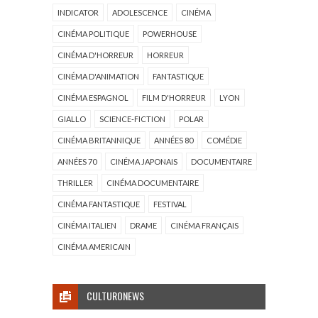
INDICATOR
ADOLESCENCE
CINÉMA
CINÉMA POLITIQUE
POWERHOUSE
CINÉMA D'HORREUR
HORREUR
CINÉMA D'ANIMATION
FANTASTIQUE
CINÉMA ESPAGNOL
FILM D'HORREUR
LYON
GIALLO
SCIENCE-FICTION
POLAR
CINÉMA BRITANNIQUE
ANNÉES 80
COMÉDIE
ANNÉES 70
CINÉMA JAPONAIS
DOCUMENTAIRE
THRILLER
CINÉMA DOCUMENTAIRE
CINÉMA FANTASTIQUE
FESTIVAL
CINÉMA ITALIEN
DRAME
CINÉMA FRANÇAIS
CINÉMA AMERICAIN
CULTURONEWS