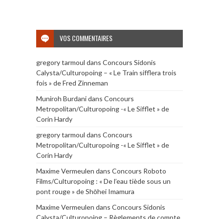
VOS COMMENTAIRES
gregory tarmoul
dans
Concours Sidonis
Calysta/Culturopoing – « Le Train sifflera trois
fois » de Fred Zinneman
Muniroh Burdani
dans
Concours
Metropolitan/Culturopoing -« Le Sifflet » de
Corin Hardy
gregory tarmoul
dans
Concours
Metropolitan/Culturopoing -« Le Sifflet » de
Corin Hardy
Maxime Vermeulen
dans
Concours Roboto
Films/Culturopoing : « De l’eau tiède sous un
pont rouge » de Shōhei Imamura
Maxime Vermeulen
dans
Concours Sidonis
Calysta/Culturopoing – Règlements de compte