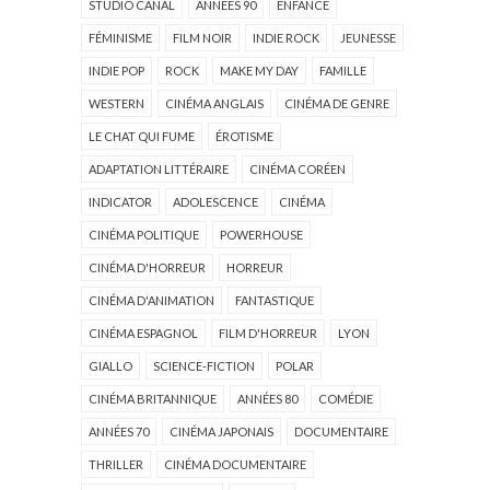
STUDIO CANAL
ANNÉES 90
ENFANCE
FÉMINISME
FILM NOIR
INDIE ROCK
JEUNESSE
INDIE POP
ROCK
MAKE MY DAY
FAMILLE
WESTERN
CINÉMA ANGLAIS
CINÉMA DE GENRE
LE CHAT QUI FUME
ÉROTISME
ADAPTATION LITTÉRAIRE
CINÉMA CORÉEN
INDICATOR
ADOLESCENCE
CINÉMA
CINÉMA POLITIQUE
POWERHOUSE
CINÉMA D'HORREUR
HORREUR
CINÉMA D'ANIMATION
FANTASTIQUE
CINÉMA ESPAGNOL
FILM D'HORREUR
LYON
GIALLO
SCIENCE-FICTION
POLAR
CINÉMA BRITANNIQUE
ANNÉES 80
COMÉDIE
ANNÉES 70
CINÉMA JAPONAIS
DOCUMENTAIRE
THRILLER
CINÉMA DOCUMENTAIRE