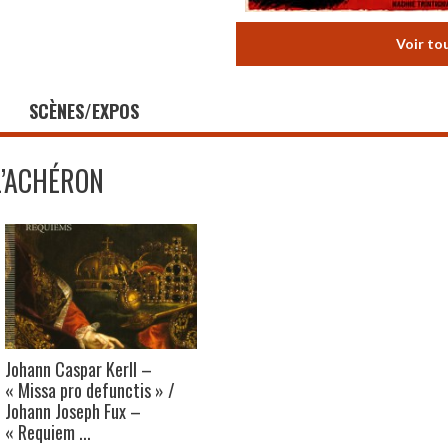
Voir to
SCÈNES/EXPOS
L’ACHÉRON
Johann Caspar Kerll –
« Missa pro defunctis » /
Johann Joseph Fux –
« Requiem ...