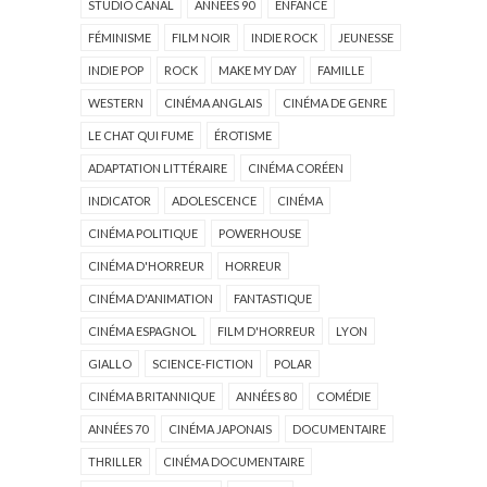
STUDIO CANAL
ANNÉES 90
ENFANCE
FÉMINISME
FILM NOIR
INDIE ROCK
JEUNESSE
INDIE POP
ROCK
MAKE MY DAY
FAMILLE
WESTERN
CINÉMA ANGLAIS
CINÉMA DE GENRE
LE CHAT QUI FUME
ÉROTISME
ADAPTATION LITTÉRAIRE
CINÉMA CORÉEN
INDICATOR
ADOLESCENCE
CINÉMA
CINÉMA POLITIQUE
POWERHOUSE
CINÉMA D'HORREUR
HORREUR
CINÉMA D'ANIMATION
FANTASTIQUE
CINÉMA ESPAGNOL
FILM D'HORREUR
LYON
GIALLO
SCIENCE-FICTION
POLAR
CINÉMA BRITANNIQUE
ANNÉES 80
COMÉDIE
ANNÉES 70
CINÉMA JAPONAIS
DOCUMENTAIRE
THRILLER
CINÉMA DOCUMENTAIRE