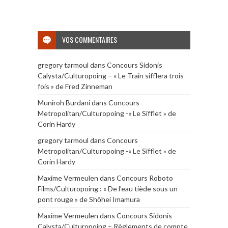
VOS COMMENTAIRES
gregory tarmoul
dans
Concours Sidonis
Calysta/Culturopoing – « Le Train sifflera trois
fois » de Fred Zinneman
Muniroh Burdani
dans
Concours
Metropolitan/Culturopoing -« Le Sifflet » de
Corin Hardy
gregory tarmoul
dans
Concours
Metropolitan/Culturopoing -« Le Sifflet » de
Corin Hardy
Maxime Vermeulen
dans
Concours Roboto
Films/Culturopoing : « De l’eau tiède sous un
pont rouge » de Shōhei Imamura
Maxime Vermeulen
dans
Concours Sidonis
Calysta/Culturopoing – Règlements de compte