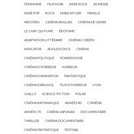
FÉMINISME
FILM NOIR
INDIE ROCK
JEUNESSE
INDIE POP
ROCK
MAKE MY DAY
FAMILLE
WESTERN
CINÉMA ANGLAIS
CINÉMA DE GENRE
LE CHAT QUI FUME
ÉROTISME
ADAPTATION LITTÉRAIRE
CINÉMA CORÉEN
INDICATOR
ADOLESCENCE
CINÉMA
CINÉMA POLITIQUE
POWERHOUSE
CINÉMA D'HORREUR
HORREUR
CINÉMA D'ANIMATION
FANTASTIQUE
CINÉMA ESPAGNOL
FILM D'HORREUR
LYON
GIALLO
SCIENCE-FICTION
POLAR
CINÉMA BRITANNIQUE
ANNÉES 80
COMÉDIE
ANNÉES 70
CINÉMA JAPONAIS
DOCUMENTAIRE
THRILLER
CINÉMA DOCUMENTAIRE
CINÉMA FANTASTIQUE
FESTIVAL