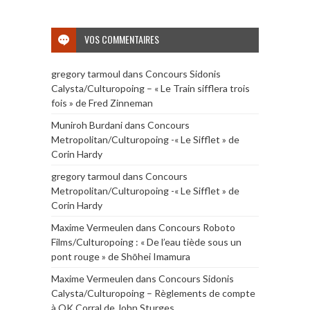
VOS COMMENTAIRES
gregory tarmoul
dans
Concours Sidonis
Calysta/Culturopoing – « Le Train sifflera trois
fois » de Fred Zinneman
Muniroh Burdani
dans
Concours
Metropolitan/Culturopoing -« Le Sifflet » de
Corin Hardy
gregory tarmoul
dans
Concours
Metropolitan/Culturopoing -« Le Sifflet » de
Corin Hardy
Maxime Vermeulen
dans
Concours Roboto
Films/Culturopoing : « De l’eau tiède sous un
pont rouge » de Shōhei Imamura
Maxime Vermeulen
dans
Concours Sidonis
Calysta/Culturopoing – Règlements de compte
à OK Corral de John Sturges