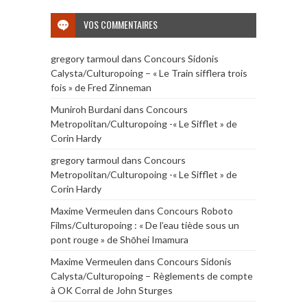
VOS COMMENTAIRES
gregory tarmoul
dans
Concours Sidonis
Calysta/Culturopoing – « Le Train sifflera trois
fois » de Fred Zinneman
Muniroh Burdani
dans
Concours
Metropolitan/Culturopoing -« Le Sifflet » de
Corin Hardy
gregory tarmoul
dans
Concours
Metropolitan/Culturopoing -« Le Sifflet » de
Corin Hardy
Maxime Vermeulen
dans
Concours Roboto
Films/Culturopoing : « De l’eau tiède sous un
pont rouge » de Shōhei Imamura
Maxime Vermeulen
dans
Concours Sidonis
Calysta/Culturopoing – Règlements de compte
à OK Corral de John Sturges