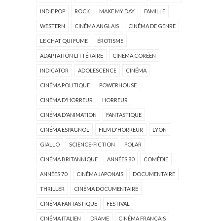
INDIE POP
ROCK
MAKE MY DAY
FAMILLE
WESTERN
CINÉMA ANGLAIS
CINÉMA DE GENRE
LE CHAT QUI FUME
ÉROTISME
ADAPTATION LITTÉRAIRE
CINÉMA CORÉEN
INDICATOR
ADOLESCENCE
CINÉMA
CINÉMA POLITIQUE
POWERHOUSE
CINÉMA D'HORREUR
HORREUR
CINÉMA D'ANIMATION
FANTASTIQUE
CINÉMA ESPAGNOL
FILM D'HORREUR
LYON
GIALLO
SCIENCE-FICTION
POLAR
CINÉMA BRITANNIQUE
ANNÉES 80
COMÉDIE
ANNÉES 70
CINÉMA JAPONAIS
DOCUMENTAIRE
THRILLER
CINÉMA DOCUMENTAIRE
CINÉMA FANTASTIQUE
FESTIVAL
CINÉMA ITALIEN
DRAME
CINÉMA FRANÇAIS