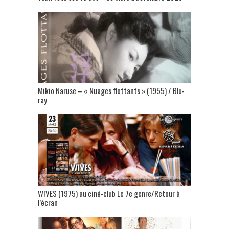
Mikio Naruse – « Nuages flottants » (1955) / Blu-
ray
WIVES (1975) au ciné-club Le 7e genre/Retour à
l’écran