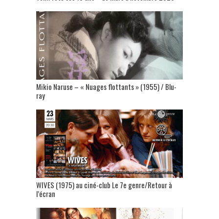
Mikio Naruse – « Nuages flottants » (1955) / Blu-
ray
WIVES (1975) au ciné-club Le 7e genre/Retour à
l’écran