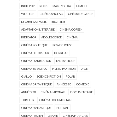
INDIE POP
ROCK
MAKE MY DAY
FAMILLE
WESTERN
CINÉMA ANGLAIS
CINÉMA DE GENRE
LE CHAT QUI FUME
ÉROTISME
ADAPTATION LITTÉRAIRE
CINÉMA CORÉEN
INDICATOR
ADOLESCENCE
CINÉMA
CINÉMA POLITIQUE
POWERHOUSE
CINÉMA D'HORREUR
HORREUR
CINÉMA D'ANIMATION
FANTASTIQUE
CINÉMA ESPAGNOL
FILM D'HORREUR
LYON
GIALLO
SCIENCE-FICTION
POLAR
CINÉMA BRITANNIQUE
ANNÉES 80
COMÉDIE
ANNÉES 70
CINÉMA JAPONAIS
DOCUMENTAIRE
THRILLER
CINÉMA DOCUMENTAIRE
CINÉMA FANTASTIQUE
FESTIVAL
CINÉMA ITALIEN
DRAME
CINÉMA FRANÇAIS