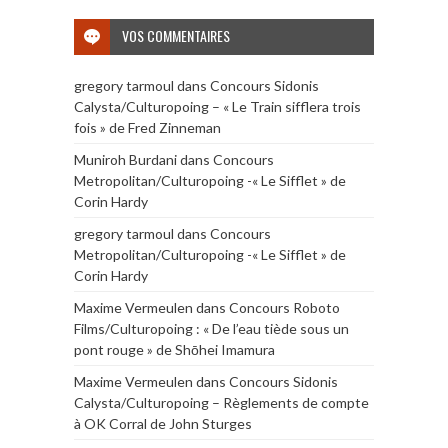
VOS COMMENTAIRES
gregory tarmoul
dans
Concours Sidonis
Calysta/Culturopoing – « Le Train sifflera trois
fois » de Fred Zinneman
Muniroh Burdani
dans
Concours
Metropolitan/Culturopoing -« Le Sifflet » de
Corin Hardy
gregory tarmoul
dans
Concours
Metropolitan/Culturopoing -« Le Sifflet » de
Corin Hardy
Maxime Vermeulen
dans
Concours Roboto
Films/Culturopoing : « De l’eau tiède sous un
pont rouge » de Shōhei Imamura
Maxime Vermeulen
dans
Concours Sidonis
Calysta/Culturopoing – Règlements de compte
à OK Corral de John Sturges