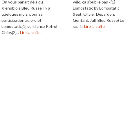
On vous parlait déjà du
vélo, ça s’oublie pas »[1]
grenoblois Bleu Russe il y a
Lomostatic by Lomostatic
quelques mois, pour sa
(feat. Olivier Depardon,
participation au projet
Gontard, Jull, Bleu Russe) Le
Lomostatic[1] sorti chez Petrol
rap f...
Lire la suite
Chips[2]...
Lire la suite