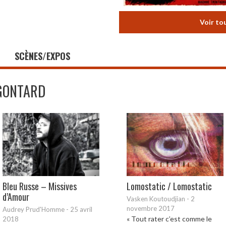
Voir to
SCÈNES/EXPOS
GONTARD
Bleu Russe – Missives
Lomostatic / Lomostatic
d’Amour
Vasken Koutoudjian
-
2
novembre 2017
Audrey Prud'Homme
-
25 avril
« Tout rater c’est comme le
2018