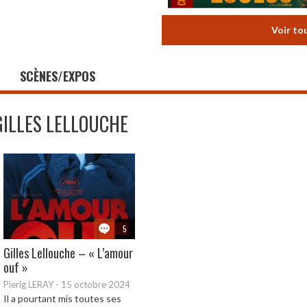
Voir to
SCÈNES/EXPOS
GILLES LELLOUCHE
5
Gilles Lellouche – « L’amour
ouf »
Pierig LERAY
-
15 octobre 2024
Il a pourtant mis toutes ses