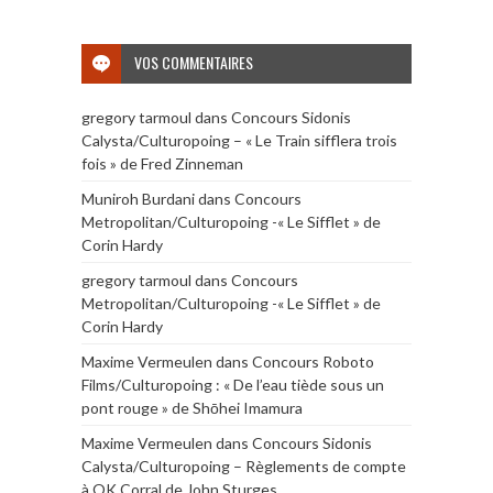
VOS COMMENTAIRES
gregory tarmoul
dans
Concours Sidonis
Calysta/Culturopoing – « Le Train sifflera trois
fois » de Fred Zinneman
Muniroh Burdani
dans
Concours
Metropolitan/Culturopoing -« Le Sifflet » de
Corin Hardy
gregory tarmoul
dans
Concours
Metropolitan/Culturopoing -« Le Sifflet » de
Corin Hardy
Maxime Vermeulen
dans
Concours Roboto
Films/Culturopoing : « De l’eau tiède sous un
pont rouge » de Shōhei Imamura
Maxime Vermeulen
dans
Concours Sidonis
Calysta/Culturopoing – Règlements de compte
à OK Corral de John Sturges