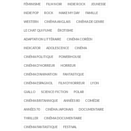
FÉMINISME
FILM NOIR
INDIE ROCK
JEUNESSE
INDIE POP
ROCK
MAKE MY DAY
FAMILLE
WESTERN
CINÉMA ANGLAIS
CINÉMA DE GENRE
LE CHAT QUI FUME
ÉROTISME
ADAPTATION LITTÉRAIRE
CINÉMA CORÉEN
INDICATOR
ADOLESCENCE
CINÉMA
CINÉMA POLITIQUE
POWERHOUSE
CINÉMA D'HORREUR
HORREUR
CINÉMA D'ANIMATION
FANTASTIQUE
CINÉMA ESPAGNOL
FILM D'HORREUR
LYON
GIALLO
SCIENCE-FICTION
POLAR
CINÉMA BRITANNIQUE
ANNÉES 80
COMÉDIE
ANNÉES 70
CINÉMA JAPONAIS
DOCUMENTAIRE
THRILLER
CINÉMA DOCUMENTAIRE
CINÉMA FANTASTIQUE
FESTIVAL