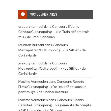
VOS COMMENTAIRES
gregory tarmoul
dans
Concours Sidonis
Calysta/Culturopoing – « Le Train sifflera trois
fois » de Fred Zinneman
Muniroh Burdani
dans
Concours
Metropolitan/Culturopoing -« Le Sifflet » de
Corin Hardy
gregory tarmoul
dans
Concours
Metropolitan/Culturopoing -« Le Sifflet » de
Corin Hardy
Maxime Vermeulen
dans
Concours Roboto
Films/Culturopoing : « De l’eau tiède sous un
pont rouge » de Shōhei Imamura
Maxime Vermeulen
dans
Concours Sidonis
Calysta/Culturopoing – Règlements de compte
à OK Corral de John Sturges