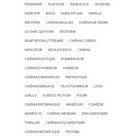
FÉMINISME
FILM NOIR
INDIE ROCK
JEUNESSE
INDIE POP
ROCK
MAKE MY DAY
FAMILLE
WESTERN
CINÉMA ANGLAIS
CINÉMA DE GENRE
LE CHAT QUI FUME
ÉROTISME
ADAPTATION LITTÉRAIRE
CINÉMA CORÉEN
INDICATOR
ADOLESCENCE
CINÉMA
CINÉMA POLITIQUE
POWERHOUSE
CINÉMA D'HORREUR
HORREUR
CINÉMA D'ANIMATION
FANTASTIQUE
CINÉMA ESPAGNOL
FILM D'HORREUR
LYON
GIALLO
SCIENCE-FICTION
POLAR
CINÉMA BRITANNIQUE
ANNÉES 80
COMÉDIE
ANNÉES 70
CINÉMA JAPONAIS
DOCUMENTAIRE
THRILLER
CINÉMA DOCUMENTAIRE
CINÉMA FANTASTIQUE
FESTIVAL