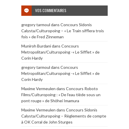
VOS COMMENTAIRES
gregory tarmoul
dans
Concours Sidonis
Calysta/Culturopoing – « Le Train sifflera trois
fois » de Fred Zinneman
Muniroh Burdani
dans
Concours
Metropolitan/Culturopoing -« Le Sifflet » de
Corin Hardy
gregory tarmoul
dans
Concours
Metropolitan/Culturopoing -« Le Sifflet » de
Corin Hardy
Maxime Vermeulen
dans
Concours Roboto
Films/Culturopoing : « De l’eau tiède sous un
pont rouge » de Shōhei Imamura
Maxime Vermeulen
dans
Concours Sidonis
Calysta/Culturopoing – Règlements de compte
à OK Corral de John Sturges