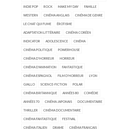
INDIE POP
ROCK
MAKE MY DAY
FAMILLE
WESTERN
CINÉMA ANGLAIS
CINÉMA DE GENRE
LE CHAT QUI FUME
ÉROTISME
ADAPTATION LITTÉRAIRE
CINÉMA CORÉEN
INDICATOR
ADOLESCENCE
CINÉMA
CINÉMA POLITIQUE
POWERHOUSE
CINÉMA D'HORREUR
HORREUR
CINÉMA D'ANIMATION
FANTASTIQUE
CINÉMA ESPAGNOL
FILM D'HORREUR
LYON
GIALLO
SCIENCE-FICTION
POLAR
CINÉMA BRITANNIQUE
ANNÉES 80
COMÉDIE
ANNÉES 70
CINÉMA JAPONAIS
DOCUMENTAIRE
THRILLER
CINÉMA DOCUMENTAIRE
CINÉMA FANTASTIQUE
FESTIVAL
CINÉMA ITALIEN
DRAME
CINÉMA FRANÇAIS