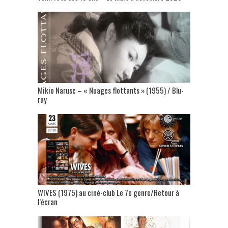
Mikio Naruse – « Nuages flottants » (1955) / Blu-
ray
WIVES (1975) au ciné-club Le 7e genre/Retour à
l’écran