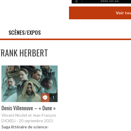
Voir to
SCÈNES/EXPOS
FRANK HERBERT
1
Denis Villeneuve – « Dune »
Vincent Nicolet et Jean-François
DICKELI
-
20 septembre 2021
Saga littéraire de science-