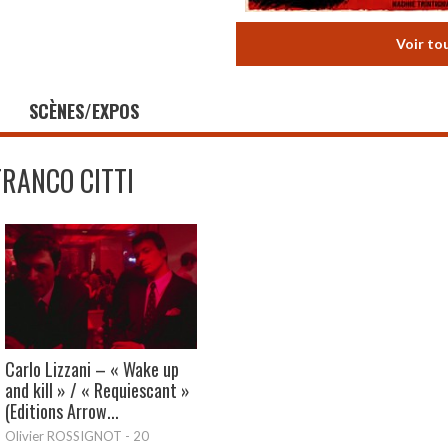
Voir to
SCÈNES/EXPOS
FRANCO CITTI
Carlo Lizzani – « Wake up
and kill » / « Requiescant »
(Editions Arrow...
Olivier ROSSIGNOT
-
20