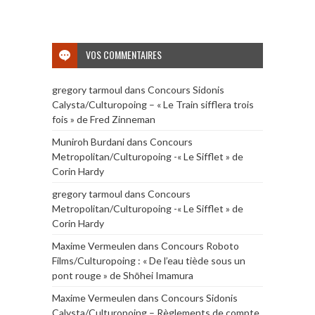
VOS COMMENTAIRES
gregory tarmoul
dans
Concours Sidonis
Calysta/Culturopoing – « Le Train sifflera trois
fois » de Fred Zinneman
Muniroh Burdani
dans
Concours
Metropolitan/Culturopoing -« Le Sifflet » de
Corin Hardy
gregory tarmoul
dans
Concours
Metropolitan/Culturopoing -« Le Sifflet » de
Corin Hardy
Maxime Vermeulen
dans
Concours Roboto
Films/Culturopoing : « De l’eau tiède sous un
pont rouge » de Shōhei Imamura
Maxime Vermeulen
dans
Concours Sidonis
Calysta/Culturopoing – Règlements de compte