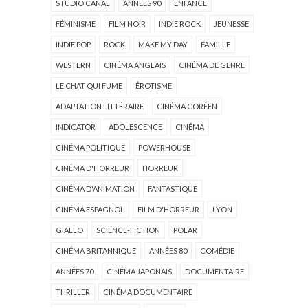
STUDIO CANAL
ANNÉES 90
ENFANCE
FÉMINISME
FILM NOIR
INDIE ROCK
JEUNESSE
INDIE POP
ROCK
MAKE MY DAY
FAMILLE
WESTERN
CINÉMA ANGLAIS
CINÉMA DE GENRE
LE CHAT QUI FUME
ÉROTISME
ADAPTATION LITTÉRAIRE
CINÉMA CORÉEN
INDICATOR
ADOLESCENCE
CINÉMA
CINÉMA POLITIQUE
POWERHOUSE
CINÉMA D'HORREUR
HORREUR
CINÉMA D'ANIMATION
FANTASTIQUE
CINÉMA ESPAGNOL
FILM D'HORREUR
LYON
GIALLO
SCIENCE-FICTION
POLAR
CINÉMA BRITANNIQUE
ANNÉES 80
COMÉDIE
ANNÉES 70
CINÉMA JAPONAIS
DOCUMENTAIRE
THRILLER
CINÉMA DOCUMENTAIRE