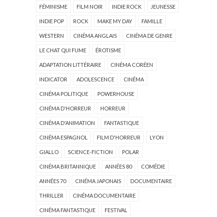
FÉMINISME
FILM NOIR
INDIE ROCK
JEUNESSE
INDIE POP
ROCK
MAKE MY DAY
FAMILLE
WESTERN
CINÉMA ANGLAIS
CINÉMA DE GENRE
LE CHAT QUI FUME
ÉROTISME
ADAPTATION LITTÉRAIRE
CINÉMA CORÉEN
INDICATOR
ADOLESCENCE
CINÉMA
CINÉMA POLITIQUE
POWERHOUSE
CINÉMA D'HORREUR
HORREUR
CINÉMA D'ANIMATION
FANTASTIQUE
CINÉMA ESPAGNOL
FILM D'HORREUR
LYON
GIALLO
SCIENCE-FICTION
POLAR
CINÉMA BRITANNIQUE
ANNÉES 80
COMÉDIE
ANNÉES 70
CINÉMA JAPONAIS
DOCUMENTAIRE
THRILLER
CINÉMA DOCUMENTAIRE
CINÉMA FANTASTIQUE
FESTIVAL