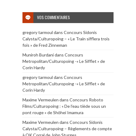
VOS COMMENTAIRES
gregory tarmoul
dans
Concours Sidonis
Calysta/Culturopoing – « Le Train sifflera trois
fois » de Fred Zinneman
Muniroh Burdani
dans
Concours
Metropolitan/Culturopoing -« Le Sifflet » de
Corin Hardy
gregory tarmoul
dans
Concours
Metropolitan/Culturopoing -« Le Sifflet » de
Corin Hardy
Maxime Vermeulen
dans
Concours Roboto
Films/Culturopoing : « De l’eau tiède sous un
pont rouge » de Shōhei Imamura
Maxime Vermeulen
dans
Concours Sidonis
Calysta/Culturopoing – Règlements de compte
à OK Corral de John Sturges