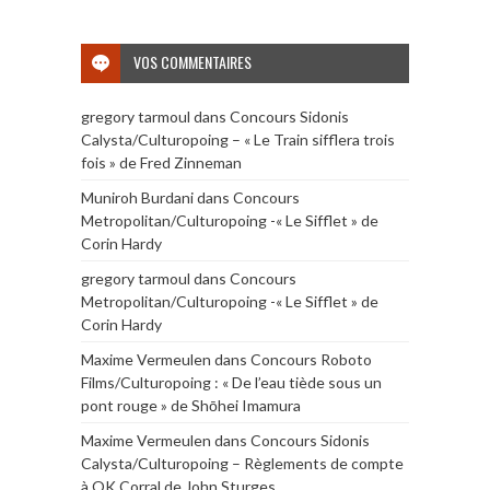
VOS COMMENTAIRES
gregory tarmoul
dans
Concours Sidonis
Calysta/Culturopoing – « Le Train sifflera trois
fois » de Fred Zinneman
Muniroh Burdani
dans
Concours
Metropolitan/Culturopoing -« Le Sifflet » de
Corin Hardy
gregory tarmoul
dans
Concours
Metropolitan/Culturopoing -« Le Sifflet » de
Corin Hardy
Maxime Vermeulen
dans
Concours Roboto
Films/Culturopoing : « De l’eau tiède sous un
pont rouge » de Shōhei Imamura
Maxime Vermeulen
dans
Concours Sidonis
Calysta/Culturopoing – Règlements de compte
à OK Corral de John Sturges