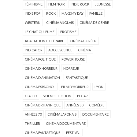
FÉMINISME
FILM NOIR
INDIE ROCK
JEUNESSE
INDIE POP
ROCK
MAKE MY DAY
FAMILLE
WESTERN
CINÉMA ANGLAIS
CINÉMA DE GENRE
LE CHAT QUI FUME
ÉROTISME
ADAPTATION LITTÉRAIRE
CINÉMA CORÉEN
INDICATOR
ADOLESCENCE
CINÉMA
CINÉMA POLITIQUE
POWERHOUSE
CINÉMA D'HORREUR
HORREUR
CINÉMA D'ANIMATION
FANTASTIQUE
CINÉMA ESPAGNOL
FILM D'HORREUR
LYON
GIALLO
SCIENCE-FICTION
POLAR
CINÉMA BRITANNIQUE
ANNÉES 80
COMÉDIE
ANNÉES 70
CINÉMA JAPONAIS
DOCUMENTAIRE
THRILLER
CINÉMA DOCUMENTAIRE
CINÉMA FANTASTIQUE
FESTIVAL