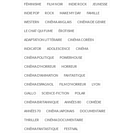
FÉMINISME
FILM NOIR
INDIE ROCK
JEUNESSE
INDIE POP
ROCK
MAKE MY DAY
FAMILLE
WESTERN
CINÉMA ANGLAIS
CINÉMA DE GENRE
LE CHAT QUI FUME
ÉROTISME
ADAPTATION LITTÉRAIRE
CINÉMA CORÉEN
INDICATOR
ADOLESCENCE
CINÉMA
CINÉMA POLITIQUE
POWERHOUSE
CINÉMA D'HORREUR
HORREUR
CINÉMA D'ANIMATION
FANTASTIQUE
CINÉMA ESPAGNOL
FILM D'HORREUR
LYON
GIALLO
SCIENCE-FICTION
POLAR
CINÉMA BRITANNIQUE
ANNÉES 80
COMÉDIE
ANNÉES 70
CINÉMA JAPONAIS
DOCUMENTAIRE
THRILLER
CINÉMA DOCUMENTAIRE
CINÉMA FANTASTIQUE
FESTIVAL