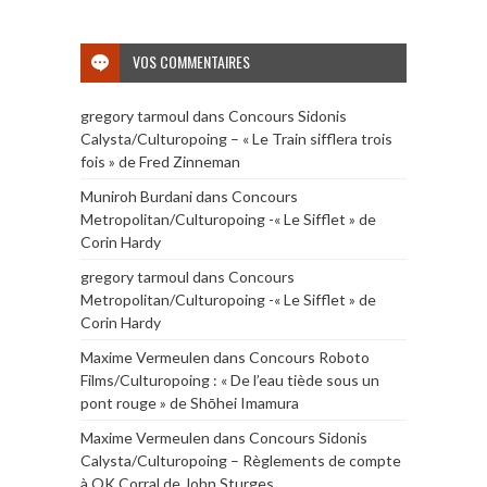
VOS COMMENTAIRES
gregory tarmoul
dans
Concours Sidonis
Calysta/Culturopoing – « Le Train sifflera trois
fois » de Fred Zinneman
Muniroh Burdani
dans
Concours
Metropolitan/Culturopoing -« Le Sifflet » de
Corin Hardy
gregory tarmoul
dans
Concours
Metropolitan/Culturopoing -« Le Sifflet » de
Corin Hardy
Maxime Vermeulen
dans
Concours Roboto
Films/Culturopoing : « De l’eau tiède sous un
pont rouge » de Shōhei Imamura
Maxime Vermeulen
dans
Concours Sidonis
Calysta/Culturopoing – Règlements de compte
à OK Corral de John Sturges