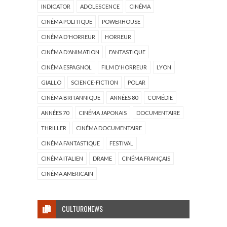
INDICATOR
ADOLESCENCE
CINÉMA
CINÉMA POLITIQUE
POWERHOUSE
CINÉMA D'HORREUR
HORREUR
CINÉMA D'ANIMATION
FANTASTIQUE
CINÉMA ESPAGNOL
FILM D'HORREUR
LYON
GIALLO
SCIENCE-FICTION
POLAR
CINÉMA BRITANNIQUE
ANNÉES 80
COMÉDIE
ANNÉES 70
CINÉMA JAPONAIS
DOCUMENTAIRE
THRILLER
CINÉMA DOCUMENTAIRE
CINÉMA FANTASTIQUE
FESTIVAL
CINÉMA ITALIEN
DRAME
CINÉMA FRANÇAIS
CINÉMA AMERICAIN
CULTURONEWS