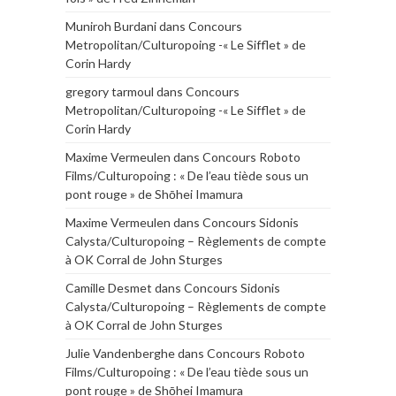
Muniroh Burdani
dans
Concours
Metropolitan/Culturopoing -« Le Sifflet » de
Corin Hardy
gregory tarmoul
dans
Concours
Metropolitan/Culturopoing -« Le Sifflet » de
Corin Hardy
Maxime Vermeulen
dans
Concours Roboto
Films/Culturopoing : « De l’eau tiède sous un
pont rouge » de Shōhei Imamura
Maxime Vermeulen
dans
Concours Sidonis
Calysta/Culturopoing – Règlements de compte
à OK Corral de John Sturges
Camille Desmet
dans
Concours Sidonis
Calysta/Culturopoing – Règlements de compte
à OK Corral de John Sturges
Julie Vandenberghe
dans
Concours Roboto
Films/Culturopoing : « De l’eau tiède sous un
pont rouge » de Shōhei Imamura