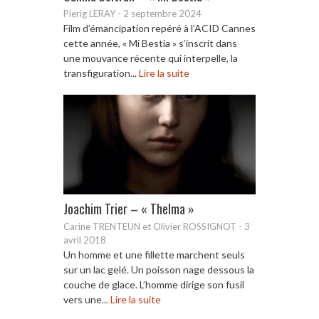
Pierig LERAY
-
2 septembre 2024
Film d’émancipation repéré à l’ACID Cannes
cette année, « Mi Bestia » s’inscrit dans
une mouvance récente qui interpelle, la
transfiguration...
Lire la suite
Joachim Trier – « Thelma »
Carine TRENTEUN et Olivier ROSSIGNOT
-
3
avril 2018
Un homme et une fillette marchent seuls
sur un lac gelé. Un poisson nage dessous la
couche de glace. L’homme dirige son fusil
vers une...
Lire la suite