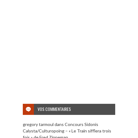
VOS COMMENTAIRES
gregory tarmoul
dans
Concours Sidonis
Calysta/Culturopoing – « Le Train sifflera trois
fois » de Fred Zinneman