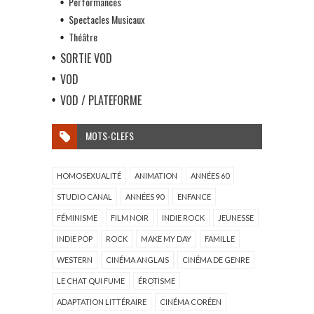
Performances
Spectacles Musicaux
Théâtre
SORTIE VOD
VOD
VOD / PLATEFORME
MOTS-CLEFS
HOMOSEXUALITÉ
ANIMATION
ANNÉES 60
STUDIO CANAL
ANNÉES 90
ENFANCE
FÉMINISME
FILM NOIR
INDIE ROCK
JEUNESSE
INDIE POP
ROCK
MAKE MY DAY
FAMILLE
WESTERN
CINÉMA ANGLAIS
CINÉMA DE GENRE
LE CHAT QUI FUME
ÉROTISME
ADAPTATION LITTÉRAIRE
CINÉMA CORÉEN