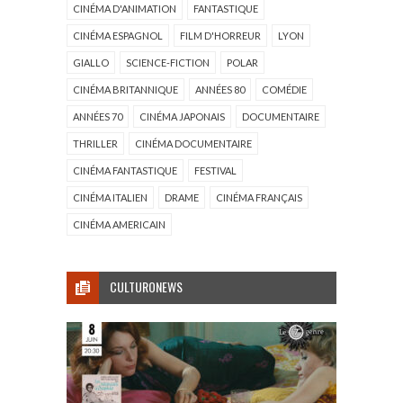
CINÉMA D'ANIMATION
FANTASTIQUE
CINÉMA ESPAGNOL
FILM D'HORREUR
LYON
GIALLO
SCIENCE-FICTION
POLAR
CINÉMA BRITANNIQUE
ANNÉES 80
COMÉDIE
ANNÉES 70
CINÉMA JAPONAIS
DOCUMENTAIRE
THRILLER
CINÉMA DOCUMENTAIRE
CINÉMA FANTASTIQUE
FESTIVAL
CINÉMA ITALIEN
DRAME
CINÉMA FRANÇAIS
CINÉMA AMERICAIN
CULTURONEWS