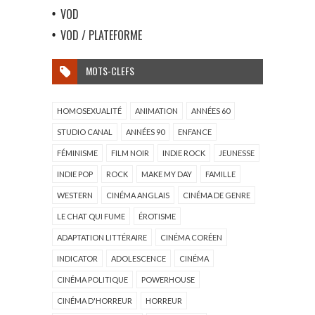
VOD
VOD / PLATEFORME
MOTS-CLEFS
HOMOSEXUALITÉ
ANIMATION
ANNÉES 60
STUDIO CANAL
ANNÉES 90
ENFANCE
FÉMINISME
FILM NOIR
INDIE ROCK
JEUNESSE
INDIE POP
ROCK
MAKE MY DAY
FAMILLE
WESTERN
CINÉMA ANGLAIS
CINÉMA DE GENRE
LE CHAT QUI FUME
ÉROTISME
ADAPTATION LITTÉRAIRE
CINÉMA CORÉEN
INDICATOR
ADOLESCENCE
CINÉMA
CINÉMA POLITIQUE
POWERHOUSE
CINÉMA D'HORREUR
HORREUR