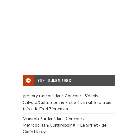
VOS COMMENTAIRES
gregory tarmoul
dans
Concours Sidonis
Calysta/Culturopoing – « Le Train sifflera trois
fois » de Fred Zinneman
Muniroh Burdani
dans
Concours
Metropolitan/Culturopoing -« Le Sifflet » de
Corin Hardy