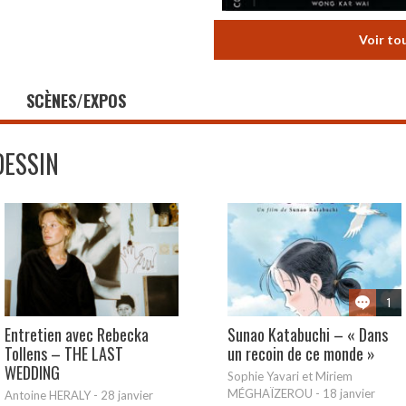
Voir to
SCÈNES/EXPOS
DESSIN
1
Entretien avec Rebecka
Sunao Katabuchi – « Dans
Tollens – THE LAST
un recoin de ce monde »
WEDDING
Sophie Yavari et Miriem
MÉGHAÏZEROU
-
18 janvier
Antoine HERALY
-
28 janvier