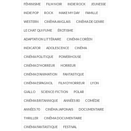
FÉMINISME
FILM NOIR
INDIE ROCK
JEUNESSE
INDIE POP
ROCK
MAKE MY DAY
FAMILLE
WESTERN
CINÉMA ANGLAIS
CINÉMA DE GENRE
LE CHAT QUI FUME
ÉROTISME
ADAPTATION LITTÉRAIRE
CINÉMA CORÉEN
INDICATOR
ADOLESCENCE
CINÉMA
CINÉMA POLITIQUE
POWERHOUSE
CINÉMA D'HORREUR
HORREUR
CINÉMA D'ANIMATION
FANTASTIQUE
CINÉMA ESPAGNOL
FILM D'HORREUR
LYON
GIALLO
SCIENCE-FICTION
POLAR
CINÉMA BRITANNIQUE
ANNÉES 80
COMÉDIE
ANNÉES 70
CINÉMA JAPONAIS
DOCUMENTAIRE
THRILLER
CINÉMA DOCUMENTAIRE
CINÉMA FANTASTIQUE
FESTIVAL