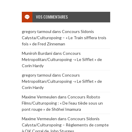
VOS COMMENTAIRES
gregory tarmoul
dans
Concours Sidonis
Calysta/Culturopoing – « Le Train sifflera trois
fois » de Fred Zinneman
Muniroh Burdani
dans
Concours
Metropolitan/Culturopoing -« Le Sifflet » de
Corin Hardy
gregory tarmoul
dans
Concours
Metropolitan/Culturopoing -« Le Sifflet » de
Corin Hardy
Maxime Vermeulen
dans
Concours Roboto
Films/Culturopoing : « De l’eau tiède sous un
pont rouge » de Shōhei Imamura
Maxime Vermeulen
dans
Concours Sidonis
Calysta/Culturopoing – Règlements de compte
à OK Corral de John Sturges