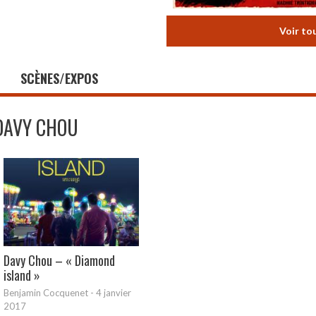
Voir to
SCÈNES/EXPOS
DAVY CHOU
Davy Chou – « Diamond
island »
Benjamin Cocquenet
-
4 janvier
2017