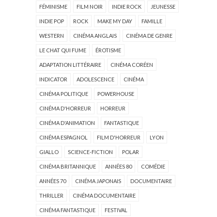
FÉMINISME
FILM NOIR
INDIE ROCK
JEUNESSE
INDIE POP
ROCK
MAKE MY DAY
FAMILLE
WESTERN
CINÉMA ANGLAIS
CINÉMA DE GENRE
LE CHAT QUI FUME
ÉROTISME
ADAPTATION LITTÉRAIRE
CINÉMA CORÉEN
INDICATOR
ADOLESCENCE
CINÉMA
CINÉMA POLITIQUE
POWERHOUSE
CINÉMA D'HORREUR
HORREUR
CINÉMA D'ANIMATION
FANTASTIQUE
CINÉMA ESPAGNOL
FILM D'HORREUR
LYON
GIALLO
SCIENCE-FICTION
POLAR
CINÉMA BRITANNIQUE
ANNÉES 80
COMÉDIE
ANNÉES 70
CINÉMA JAPONAIS
DOCUMENTAIRE
THRILLER
CINÉMA DOCUMENTAIRE
CINÉMA FANTASTIQUE
FESTIVAL