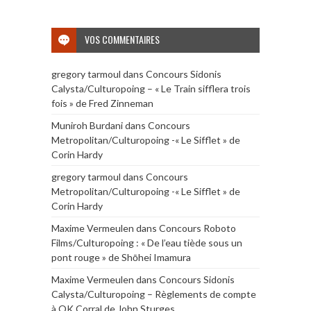
VOS COMMENTAIRES
gregory tarmoul
dans
Concours Sidonis
Calysta/Culturopoing – « Le Train sifflera trois
fois » de Fred Zinneman
Muniroh Burdani
dans
Concours
Metropolitan/Culturopoing -« Le Sifflet » de
Corin Hardy
gregory tarmoul
dans
Concours
Metropolitan/Culturopoing -« Le Sifflet » de
Corin Hardy
Maxime Vermeulen
dans
Concours Roboto
Films/Culturopoing : « De l’eau tiède sous un
pont rouge » de Shōhei Imamura
Maxime Vermeulen
dans
Concours Sidonis
Calysta/Culturopoing – Règlements de compte
à OK Corral de John Sturges