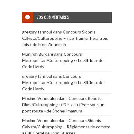
VOS COMMENTAIRES
gregory tarmoul
dans
Concours Sidonis
Calysta/Culturopoing – « Le Train sifflera trois
fois » de Fred Zinneman
Muniroh Burdani
dans
Concours
Metropolitan/Culturopoing -« Le Sifflet » de
Corin Hardy
gregory tarmoul
dans
Concours
Metropolitan/Culturopoing -« Le Sifflet » de
Corin Hardy
Maxime Vermeulen
dans
Concours Roboto
Films/Culturopoing : « De l’eau tiède sous un
pont rouge » de Shōhei Imamura
Maxime Vermeulen
dans
Concours Sidonis
Calysta/Culturopoing – Règlements de compte
à OK Corral de John Sturges