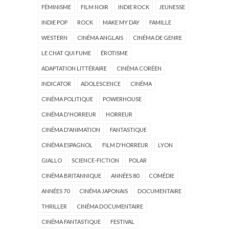
FÉMINISME
FILM NOIR
INDIE ROCK
JEUNESSE
INDIE POP
ROCK
MAKE MY DAY
FAMILLE
WESTERN
CINÉMA ANGLAIS
CINÉMA DE GENRE
LE CHAT QUI FUME
ÉROTISME
ADAPTATION LITTÉRAIRE
CINÉMA CORÉEN
INDICATOR
ADOLESCENCE
CINÉMA
CINÉMA POLITIQUE
POWERHOUSE
CINÉMA D'HORREUR
HORREUR
CINÉMA D'ANIMATION
FANTASTIQUE
CINÉMA ESPAGNOL
FILM D'HORREUR
LYON
GIALLO
SCIENCE-FICTION
POLAR
CINÉMA BRITANNIQUE
ANNÉES 80
COMÉDIE
ANNÉES 70
CINÉMA JAPONAIS
DOCUMENTAIRE
THRILLER
CINÉMA DOCUMENTAIRE
CINÉMA FANTASTIQUE
FESTIVAL