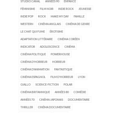
STUDIO CANAL
ANNÉES 90
ENFANCE
FÉMINISME
FILM NOIR
INDIE ROCK
JEUNESSE
INDIE POP
ROCK
MAKE MY DAY
FAMILLE
WESTERN
CINÉMA ANGLAIS
CINÉMA DE GENRE
LE CHAT QUI FUME
ÉROTISME
ADAPTATION LITTÉRAIRE
CINÉMA CORÉEN
INDICATOR
ADOLESCENCE
CINÉMA
CINÉMA POLITIQUE
POWERHOUSE
CINÉMA D'HORREUR
HORREUR
CINÉMA D'ANIMATION
FANTASTIQUE
CINÉMA ESPAGNOL
FILM D'HORREUR
LYON
GIALLO
SCIENCE-FICTION
POLAR
CINÉMA BRITANNIQUE
ANNÉES 80
COMÉDIE
ANNÉES 70
CINÉMA JAPONAIS
DOCUMENTAIRE
THRILLER
CINÉMA DOCUMENTAIRE