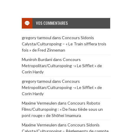
VOS COMMENTAIRES
gregory tarmoul
dans
Concours Sidonis
Calysta/Culturopoing – « Le Train sifflera trois
fois » de Fred Zinneman
Muniroh Burdani
dans
Concours
Metropolitan/Culturopoing -« Le Sifflet » de
Corin Hardy
gregory tarmoul
dans
Concours
Metropolitan/Culturopoing -« Le Sifflet » de
Corin Hardy
Maxime Vermeulen
dans
Concours Roboto
Films/Culturopoing : « De l’eau tiède sous un
pont rouge » de Shōhei Imamura
Maxime Vermeulen
dans
Concours Sidonis
Calysta/Culturopoing – Règlements de compte