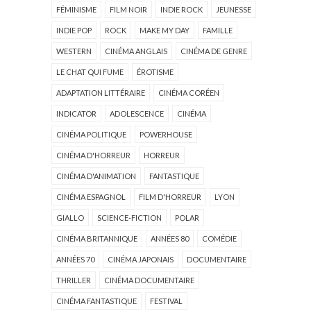
FÉMINISME
FILM NOIR
INDIE ROCK
JEUNESSE
INDIE POP
ROCK
MAKE MY DAY
FAMILLE
WESTERN
CINÉMA ANGLAIS
CINÉMA DE GENRE
LE CHAT QUI FUME
ÉROTISME
ADAPTATION LITTÉRAIRE
CINÉMA CORÉEN
INDICATOR
ADOLESCENCE
CINÉMA
CINÉMA POLITIQUE
POWERHOUSE
CINÉMA D'HORREUR
HORREUR
CINÉMA D'ANIMATION
FANTASTIQUE
CINÉMA ESPAGNOL
FILM D'HORREUR
LYON
GIALLO
SCIENCE-FICTION
POLAR
CINÉMA BRITANNIQUE
ANNÉES 80
COMÉDIE
ANNÉES 70
CINÉMA JAPONAIS
DOCUMENTAIRE
THRILLER
CINÉMA DOCUMENTAIRE
CINÉMA FANTASTIQUE
FESTIVAL