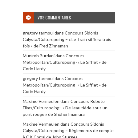
VOS COMMENTAIRES
gregory tarmoul
dans
Concours Sidonis
Calysta/Culturopoing – « Le Train sifflera trois
fois » de Fred Zinneman
Muniroh Burdani
dans
Concours
Metropolitan/Culturopoing -« Le Sifflet » de
Corin Hardy
gregory tarmoul
dans
Concours
Metropolitan/Culturopoing -« Le Sifflet » de
Corin Hardy
Maxime Vermeulen
dans
Concours Roboto
Films/Culturopoing : « De l’eau tiède sous un
pont rouge » de Shōhei Imamura
Maxime Vermeulen
dans
Concours Sidonis
Calysta/Culturopoing – Règlements de compte
à OK Corral de John Sturges