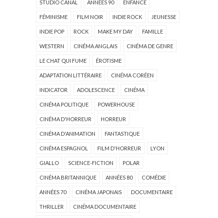
STUDIO CANAL
ANNÉES 90
ENFANCE
FÉMINISME
FILM NOIR
INDIE ROCK
JEUNESSE
INDIE POP
ROCK
MAKE MY DAY
FAMILLE
WESTERN
CINÉMA ANGLAIS
CINÉMA DE GENRE
LE CHAT QUI FUME
ÉROTISME
ADAPTATION LITTÉRAIRE
CINÉMA CORÉEN
INDICATOR
ADOLESCENCE
CINÉMA
CINÉMA POLITIQUE
POWERHOUSE
CINÉMA D'HORREUR
HORREUR
CINÉMA D'ANIMATION
FANTASTIQUE
CINÉMA ESPAGNOL
FILM D'HORREUR
LYON
GIALLO
SCIENCE-FICTION
POLAR
CINÉMA BRITANNIQUE
ANNÉES 80
COMÉDIE
ANNÉES 70
CINÉMA JAPONAIS
DOCUMENTAIRE
THRILLER
CINÉMA DOCUMENTAIRE