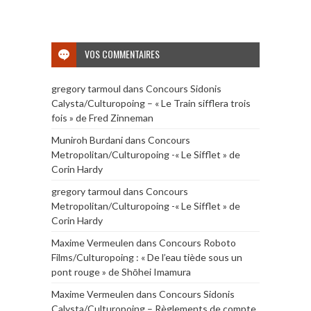
VOS COMMENTAIRES
gregory tarmoul
dans
Concours Sidonis
Calysta/Culturopoing – « Le Train sifflera trois
fois » de Fred Zinneman
Muniroh Burdani
dans
Concours
Metropolitan/Culturopoing -« Le Sifflet » de
Corin Hardy
gregory tarmoul
dans
Concours
Metropolitan/Culturopoing -« Le Sifflet » de
Corin Hardy
Maxime Vermeulen
dans
Concours Roboto
Films/Culturopoing : « De l’eau tiède sous un
pont rouge » de Shōhei Imamura
Maxime Vermeulen
dans
Concours Sidonis
Calysta/Culturopoing – Règlements de compte