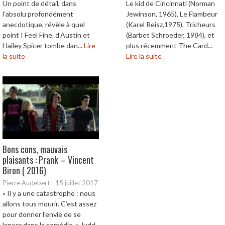
Un point de détail, dans
Le kid de Cincinnati (Norman
l’absolu profondément
Jewinson, 1965), Le Flambeur
anecdotique, révèle à quel
(Karel Reisz,1975), Tricheurs
point I Feel Fine. d’Austin et
(Barbet Schroeder, 1984), et
Hailey Spicer tombe dan...
Lire
plus récemment The Card...
la suite
Lire la suite
Bons cons, mauvais
plaisants : Prank – Vincent
Biron ( 2016)
Pierre Audebert
-
15 juillet 2017
« Il y a une catastrophe : nous
allons tous mourir. C’est assez
pour donner l’envie de se
lancer dans la comédie. » Judd