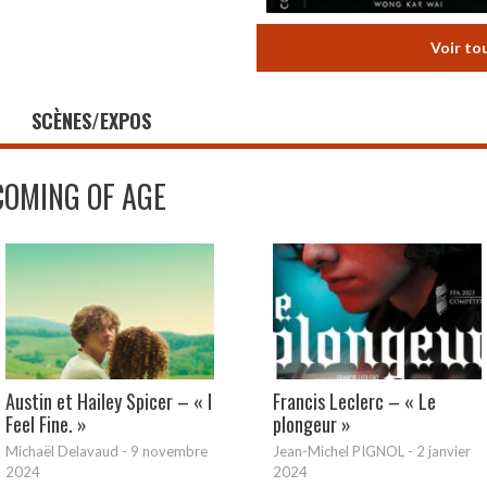
Voir to
SCÈNES/EXPOS
COMING OF AGE
Austin et Hailey Spicer – « I
Francis Leclerc – « Le
Feel Fine. »
plongeur »
Michaël Delavaud
-
9 novembre
Jean-Michel PIGNOL
-
2 janvier
2024
2024