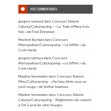
VOS COMMENTAIRES
gregory tarmoul
dans
Concours Sidonis
Calysta/Culturopoing – « Le Train sifflera trois
fois » de Fred Zinneman
Muniroh Burdani
dans
Concours
Metropolitan/Culturopoing -« Le Sifflet » de
Corin Hardy
gregory tarmoul
dans
Concours
Metropolitan/Culturopoing -« Le Sifflet » de
Corin Hardy
Maxime Vermeulen
dans
Concours Roboto
Films/Culturopoing : « De l’eau tiède sous un
pont rouge » de Shōhei Imamura
Maxime Vermeulen
dans
Concours Sidonis
Calysta/Culturopoing – Règlements de compte
à OK Corral de John Sturges