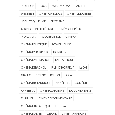
INDIE POP
ROCK
MAKE MY DAY
FAMILLE
WESTERN
CINÉMA ANGLAIS
CINÉMA DE GENRE
LE CHAT QUI FUME
ÉROTISME
ADAPTATION LITTÉRAIRE
CINÉMA CORÉEN
INDICATOR
ADOLESCENCE
CINÉMA
CINÉMA POLITIQUE
POWERHOUSE
CINÉMA D'HORREUR
HORREUR
CINÉMA D'ANIMATION
FANTASTIQUE
CINÉMA ESPAGNOL
FILM D'HORREUR
LYON
GIALLO
SCIENCE-FICTION
POLAR
CINÉMA BRITANNIQUE
ANNÉES 80
COMÉDIE
ANNÉES 70
CINÉMA JAPONAIS
DOCUMENTAIRE
THRILLER
CINÉMA DOCUMENTAIRE
CINÉMA FANTASTIQUE
FESTIVAL
CINÉMA ITALIEN
DRAME
CINÉMA FRANÇAIS