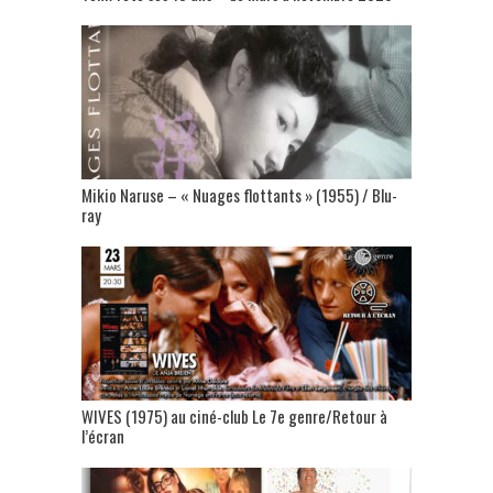
Mikio Naruse – « Nuages flottants » (1955) / Blu-
ray
WIVES (1975) au ciné-club Le 7e genre/Retour à
l’écran