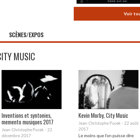
Voir to
SCÈNES/EXPOS
CITY MUSIC
Inventions et syntonies,
Kevin Morby, City Music
memento musiques 2017
Jean-Christophe Pucek
-
22 août
2017
Jean-Christophe Pucek
-
22
Le moins que l’on puisse dire
décembre 2017