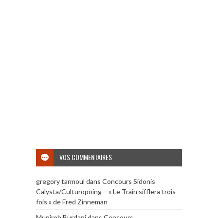
VOS COMMENTAIRES
gregory tarmoul
dans
Concours Sidonis
Calysta/Culturopoing – « Le Train sifflera trois
fois » de Fred Zinneman
Muniroh Burdani
dans
Concours