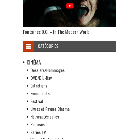
Fontaines D.C. – In The Modern World
CATÉGORIES
CINÉMA
Dossiers/Hommages
DVD/Blu-Ray
Entretiens
Evénements
Festival
Livres et Revues Cinéma
Nouveautés salles
Reprises
Séries TV