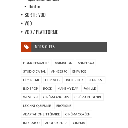
Théâtre
SORTIE VOD
VOD
VOD / PLATEFORME
MOTS-CLEFS
HOMOSEXUALITÉ
ANIMATION
ANNÉES 60
STUDIO CANAL
ANNÉES 90
ENFANCE
FÉMINISME
FILM NOIR
INDIE ROCK
JEUNESSE
INDIE POP
ROCK
MAKE MY DAY
FAMILLE
WESTERN
CINÉMA ANGLAIS
CINÉMA DE GENRE
LE CHAT QUI FUME
ÉROTISME
ADAPTATION LITTÉRAIRE
CINÉMA CORÉEN
INDICATOR
ADOLESCENCE
CINÉMA