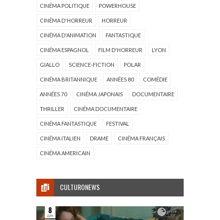
CINÉMA POLITIQUE
POWERHOUSE
CINÉMA D'HORREUR
HORREUR
CINÉMA D'ANIMATION
FANTASTIQUE
CINÉMA ESPAGNOL
FILM D'HORREUR
LYON
GIALLO
SCIENCE-FICTION
POLAR
CINÉMA BRITANNIQUE
ANNÉES 80
COMÉDIE
ANNÉES 70
CINÉMA JAPONAIS
DOCUMENTAIRE
THRILLER
CINÉMA DOCUMENTAIRE
CINÉMA FANTASTIQUE
FESTIVAL
CINÉMA ITALIEN
DRAME
CINÉMA FRANÇAIS
CINÉMA AMERICAIN
CULTURONEWS