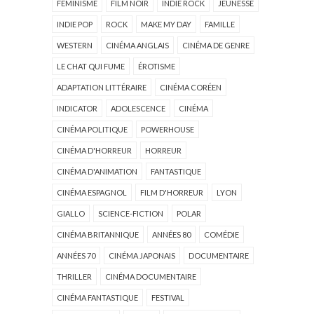
FÉMINISME
FILM NOIR
INDIE ROCK
JEUNESSE
INDIE POP
ROCK
MAKE MY DAY
FAMILLE
WESTERN
CINÉMA ANGLAIS
CINÉMA DE GENRE
LE CHAT QUI FUME
ÉROTISME
ADAPTATION LITTÉRAIRE
CINÉMA CORÉEN
INDICATOR
ADOLESCENCE
CINÉMA
CINÉMA POLITIQUE
POWERHOUSE
CINÉMA D'HORREUR
HORREUR
CINÉMA D'ANIMATION
FANTASTIQUE
CINÉMA ESPAGNOL
FILM D'HORREUR
LYON
GIALLO
SCIENCE-FICTION
POLAR
CINÉMA BRITANNIQUE
ANNÉES 80
COMÉDIE
ANNÉES 70
CINÉMA JAPONAIS
DOCUMENTAIRE
THRILLER
CINÉMA DOCUMENTAIRE
CINÉMA FANTASTIQUE
FESTIVAL