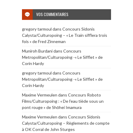
VOS COMMENTAIRES
gregory tarmoul
dans
Concours Sidonis
Calysta/Culturopoing – « Le Train sifflera trois
fois » de Fred Zinneman
Muniroh Burdani
dans
Concours
Metropolitan/Culturopoing -« Le Sifflet » de
Corin Hardy
gregory tarmoul
dans
Concours
Metropolitan/Culturopoing -« Le Sifflet » de
Corin Hardy
Maxime Vermeulen
dans
Concours Roboto
Films/Culturopoing : « De l’eau tiède sous un
pont rouge » de Shōhei Imamura
Maxime Vermeulen
dans
Concours Sidonis
Calysta/Culturopoing – Règlements de compte
à OK Corral de John Sturges