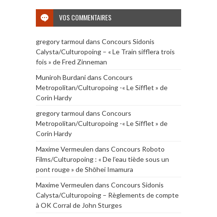
VOS COMMENTAIRES
gregory tarmoul
dans
Concours Sidonis
Calysta/Culturopoing – « Le Train sifflera trois
fois » de Fred Zinneman
Muniroh Burdani
dans
Concours
Metropolitan/Culturopoing -« Le Sifflet » de
Corin Hardy
gregory tarmoul
dans
Concours
Metropolitan/Culturopoing -« Le Sifflet » de
Corin Hardy
Maxime Vermeulen
dans
Concours Roboto
Films/Culturopoing : « De l’eau tiède sous un
pont rouge » de Shōhei Imamura
Maxime Vermeulen
dans
Concours Sidonis
Calysta/Culturopoing – Règlements de compte
à OK Corral de John Sturges