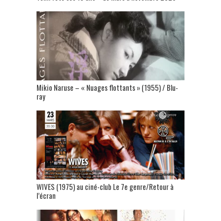
Mikio Naruse – « Nuages flottants » (1955) / Blu-
ray
WIVES (1975) au ciné-club Le 7e genre/Retour à
l’écran