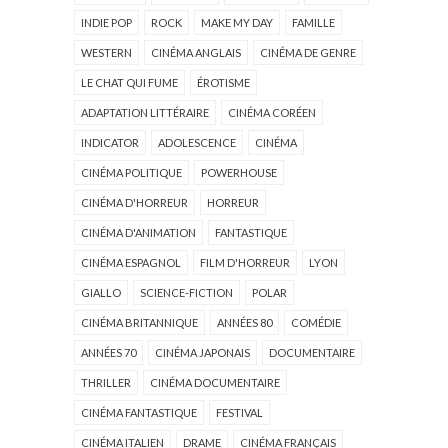
INDIE POP
ROCK
MAKE MY DAY
FAMILLE
WESTERN
CINÉMA ANGLAIS
CINÉMA DE GENRE
LE CHAT QUI FUME
ÉROTISME
ADAPTATION LITTÉRAIRE
CINÉMA CORÉEN
INDICATOR
ADOLESCENCE
CINÉMA
CINÉMA POLITIQUE
POWERHOUSE
CINÉMA D'HORREUR
HORREUR
CINÉMA D'ANIMATION
FANTASTIQUE
CINÉMA ESPAGNOL
FILM D'HORREUR
LYON
GIALLO
SCIENCE-FICTION
POLAR
CINÉMA BRITANNIQUE
ANNÉES 80
COMÉDIE
ANNÉES 70
CINÉMA JAPONAIS
DOCUMENTAIRE
THRILLER
CINÉMA DOCUMENTAIRE
CINÉMA FANTASTIQUE
FESTIVAL
CINÉMA ITALIEN
DRAME
CINÉMA FRANÇAIS