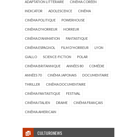
ADAPTATION LITTÉRAIRE
CINÉMA CORÉEN
INDICATOR
ADOLESCENCE
CINÉMA
CINÉMA POLITIQUE
POWERHOUSE
CINÉMA D'HORREUR
HORREUR
CINÉMA D'ANIMATION
FANTASTIQUE
CINÉMA ESPAGNOL
FILM D'HORREUR
LYON
GIALLO
SCIENCE-FICTION
POLAR
CINÉMA BRITANNIQUE
ANNÉES 80
COMÉDIE
ANNÉES 70
CINÉMA JAPONAIS
DOCUMENTAIRE
THRILLER
CINÉMA DOCUMENTAIRE
CINÉMA FANTASTIQUE
FESTIVAL
CINÉMA ITALIEN
DRAME
CINÉMA FRANÇAIS
CINÉMA AMERICAIN
CULTURONEWS