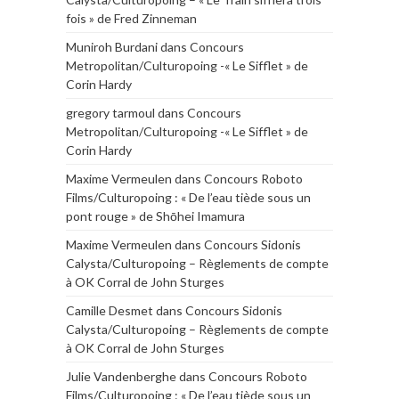
fois » de Fred Zinneman
Muniroh Burdani
dans
Concours
Metropolitan/Culturopoing -« Le Sifflet » de
Corin Hardy
gregory tarmoul
dans
Concours
Metropolitan/Culturopoing -« Le Sifflet » de
Corin Hardy
Maxime Vermeulen
dans
Concours Roboto
Films/Culturopoing : « De l’eau tiède sous un
pont rouge » de Shōhei Imamura
Maxime Vermeulen
dans
Concours Sidonis
Calysta/Culturopoing – Règlements de compte
à OK Corral de John Sturges
Camille Desmet
dans
Concours Sidonis
Calysta/Culturopoing – Règlements de compte
à OK Corral de John Sturges
Julie Vandenberghe
dans
Concours Roboto
Films/Culturopoing : « De l’eau tiède sous un