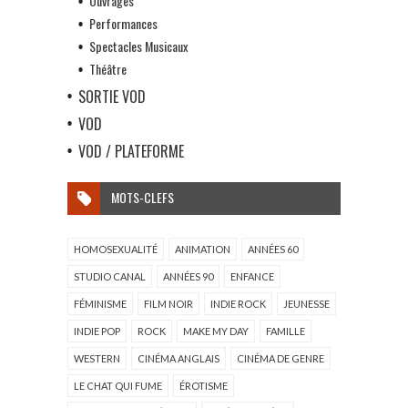
Ouvrages
Performances
Spectacles Musicaux
Théâtre
SORTIE VOD
VOD
VOD / PLATEFORME
MOTS-CLEFS
HOMOSEXUALITÉ
ANIMATION
ANNÉES 60
STUDIO CANAL
ANNÉES 90
ENFANCE
FÉMINISME
FILM NOIR
INDIE ROCK
JEUNESSE
INDIE POP
ROCK
MAKE MY DAY
FAMILLE
WESTERN
CINÉMA ANGLAIS
CINÉMA DE GENRE
LE CHAT QUI FUME
ÉROTISME