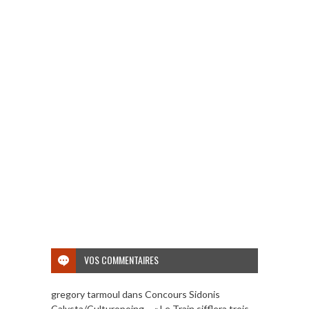
VOS COMMENTAIRES
gregory tarmoul
dans
Concours Sidonis
Calysta/Culturopoing – « Le Train sifflera trois