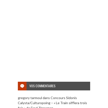
VOS COMMENTAIRES
gregory tarmoul
dans
Concours Sidonis
Calysta/Culturopoing – « Le Train sifflera trois
fois » de Fred Zinneman