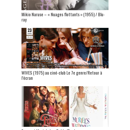
Mikio Naruse – « Nuages flottants » (1955) / Blu-
ray
WIVES (1975) au ciné-club Le 7e genre/Retour à
l’écran