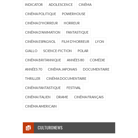
INDICATOR
ADOLESCENCE
CINÉMA
CINÉMA POLITIQUE
POWERHOUSE
CINÉMA D'HORREUR
HORREUR
CINÉMA D'ANIMATION
FANTASTIQUE
CINÉMA ESPAGNOL
FILM D'HORREUR
LYON
GIALLO
SCIENCE-FICTION
POLAR
CINÉMA BRITANNIQUE
ANNÉES 80
COMÉDIE
ANNÉES 70
CINÉMA JAPONAIS
DOCUMENTAIRE
THRILLER
CINÉMA DOCUMENTAIRE
CINÉMA FANTASTIQUE
FESTIVAL
CINÉMA ITALIEN
DRAME
CINÉMA FRANÇAIS
CINÉMA AMERICAIN
CULTURONEWS