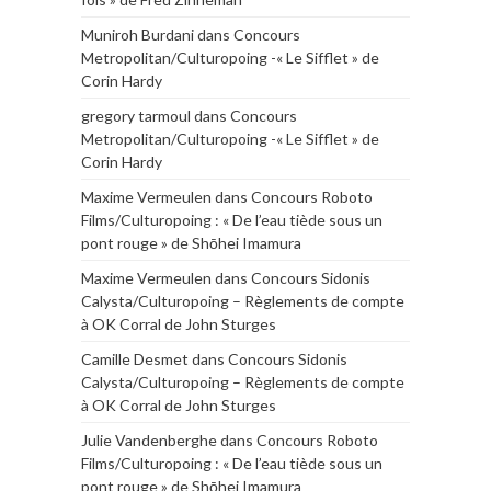
Muniroh Burdani
dans
Concours
Metropolitan/Culturopoing -« Le Sifflet » de
Corin Hardy
gregory tarmoul
dans
Concours
Metropolitan/Culturopoing -« Le Sifflet » de
Corin Hardy
Maxime Vermeulen
dans
Concours Roboto
Films/Culturopoing : « De l’eau tiède sous un
pont rouge » de Shōhei Imamura
Maxime Vermeulen
dans
Concours Sidonis
Calysta/Culturopoing – Règlements de compte
à OK Corral de John Sturges
Camille Desmet
dans
Concours Sidonis
Calysta/Culturopoing – Règlements de compte
à OK Corral de John Sturges
Julie Vandenberghe
dans
Concours Roboto
Films/Culturopoing : « De l’eau tiède sous un
pont rouge » de Shōhei Imamura