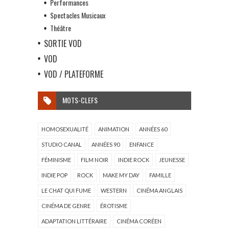
Performances
Spectacles Musicaux
Théâtre
SORTIE VOD
VOD
VOD / PLATEFORME
MOTS-CLEFS
HOMOSEXUALITÉ
ANIMATION
ANNÉES 60
STUDIO CANAL
ANNÉES 90
ENFANCE
FÉMINISME
FILM NOIR
INDIE ROCK
JEUNESSE
INDIE POP
ROCK
MAKE MY DAY
FAMILLE
LE CHAT QUI FUME
WESTERN
CINÉMA ANGLAIS
CINÉMA DE GENRE
ÉROTISME
ADAPTATION LITTÉRAIRE
CINÉMA CORÉEN