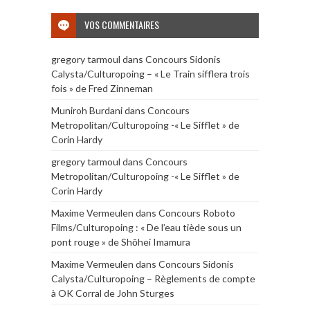
VOS COMMENTAIRES
gregory tarmoul
dans
Concours Sidonis
Calysta/Culturopoing – « Le Train sifflera trois
fois » de Fred Zinneman
Muniroh Burdani
dans
Concours
Metropolitan/Culturopoing -« Le Sifflet » de
Corin Hardy
gregory tarmoul
dans
Concours
Metropolitan/Culturopoing -« Le Sifflet » de
Corin Hardy
Maxime Vermeulen
dans
Concours Roboto
Films/Culturopoing : « De l’eau tiède sous un
pont rouge » de Shōhei Imamura
Maxime Vermeulen
dans
Concours Sidonis
Calysta/Culturopoing – Règlements de compte
à OK Corral de John Sturges