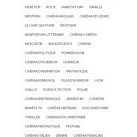
INDIE POP
ROCK
MAKE MY DAY
FAMILLE
WESTERN
CINÉMA ANGLAIS
CINÉMA DE GENRE
LE CHAT QUI FUME
ÉROTISME
ADAPTATION LITTÉRAIRE
CINÉMA CORÉEN
INDICATOR
ADOLESCENCE
CINÉMA
CINÉMA POLITIQUE
POWERHOUSE
CINÉMA D'HORREUR
HORREUR
CINÉMA D'ANIMATION
FANTASTIQUE
CINÉMA ESPAGNOL
FILM D'HORREUR
LYON
GIALLO
SCIENCE-FICTION
POLAR
CINÉMA BRITANNIQUE
ANNÉES 80
COMÉDIE
ANNÉES 70
CINÉMA JAPONAIS
DOCUMENTAIRE
THRILLER
CINÉMA DOCUMENTAIRE
CINÉMA FANTASTIQUE
FESTIVAL
CINÉMA ITALIEN
DRAME
CINÉMA FRANÇAIS