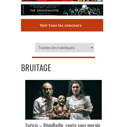
Voir tous les concours
BRUITAGE
Satirix – RémiReille, conte sans morale