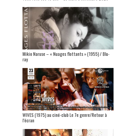
Mikio Naruse – « Nuages flottants » (1955) / Blu-
ray
WIVES (1975) au ciné-club Le 7e genre/Retour à
l’écran