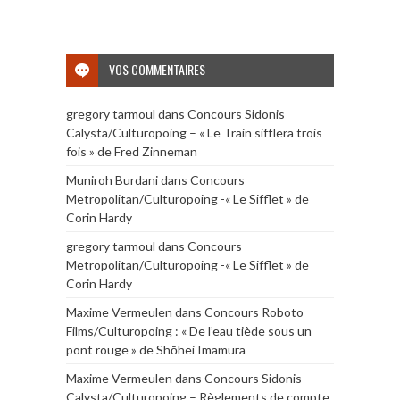
VOS COMMENTAIRES
gregory tarmoul
dans
Concours Sidonis
Calysta/Culturopoing – « Le Train sifflera trois
fois » de Fred Zinneman
Muniroh Burdani
dans
Concours
Metropolitan/Culturopoing -« Le Sifflet » de
Corin Hardy
gregory tarmoul
dans
Concours
Metropolitan/Culturopoing -« Le Sifflet » de
Corin Hardy
Maxime Vermeulen
dans
Concours Roboto
Films/Culturopoing : « De l’eau tiède sous un
pont rouge » de Shōhei Imamura
Maxime Vermeulen
dans
Concours Sidonis
Calysta/Culturopoing – Règlements de compte