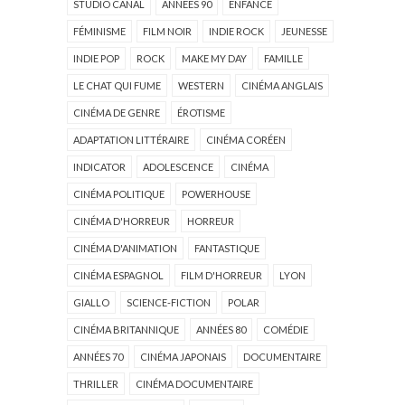
STUDIO CANAL
ANNÉES 90
ENFANCE
FÉMINISME
FILM NOIR
INDIE ROCK
JEUNESSE
INDIE POP
ROCK
MAKE MY DAY
FAMILLE
LE CHAT QUI FUME
WESTERN
CINÉMA ANGLAIS
CINÉMA DE GENRE
ÉROTISME
ADAPTATION LITTÉRAIRE
CINÉMA CORÉEN
INDICATOR
ADOLESCENCE
CINÉMA
CINÉMA POLITIQUE
POWERHOUSE
CINÉMA D'HORREUR
HORREUR
CINÉMA D'ANIMATION
FANTASTIQUE
CINÉMA ESPAGNOL
FILM D'HORREUR
LYON
GIALLO
SCIENCE-FICTION
POLAR
CINÉMA BRITANNIQUE
ANNÉES 80
COMÉDIE
ANNÉES 70
CINÉMA JAPONAIS
DOCUMENTAIRE
THRILLER
CINÉMA DOCUMENTAIRE