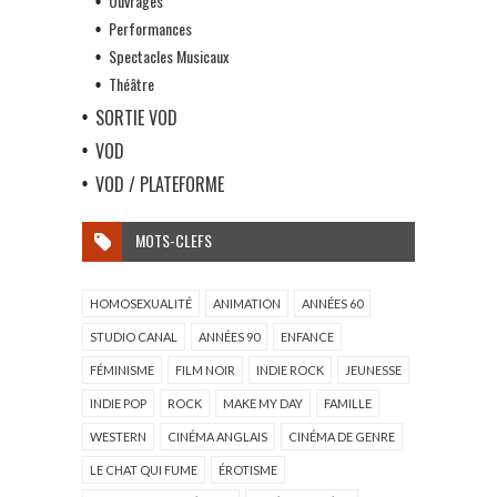
Ouvrages
Performances
Spectacles Musicaux
Théâtre
SORTIE VOD
VOD
VOD / PLATEFORME
MOTS-CLEFS
HOMOSEXUALITÉ
ANIMATION
ANNÉES 60
STUDIO CANAL
ANNÉES 90
ENFANCE
FÉMINISME
FILM NOIR
INDIE ROCK
JEUNESSE
INDIE POP
ROCK
MAKE MY DAY
FAMILLE
WESTERN
CINÉMA ANGLAIS
CINÉMA DE GENRE
LE CHAT QUI FUME
ÉROTISME