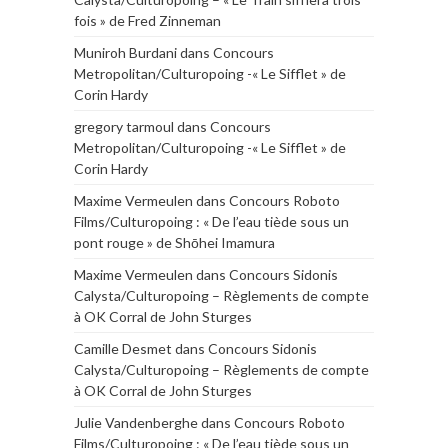
fois » de Fred Zinneman
Muniroh Burdani
dans
Concours
Metropolitan/Culturopoing -« Le Sifflet » de
Corin Hardy
gregory tarmoul
dans
Concours
Metropolitan/Culturopoing -« Le Sifflet » de
Corin Hardy
Maxime Vermeulen
dans
Concours Roboto
Films/Culturopoing : « De l’eau tiède sous un
pont rouge » de Shōhei Imamura
Maxime Vermeulen
dans
Concours Sidonis
Calysta/Culturopoing – Règlements de compte
à OK Corral de John Sturges
Camille Desmet
dans
Concours Sidonis
Calysta/Culturopoing – Règlements de compte
à OK Corral de John Sturges
Julie Vandenberghe
dans
Concours Roboto
Films/Culturopoing : « De l’eau tiède sous un