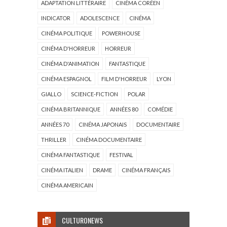
ADAPTATION LITTÉRAIRE
CINÉMA CORÉEN
INDICATOR
ADOLESCENCE
CINÉMA
CINÉMA POLITIQUE
POWERHOUSE
CINÉMA D'HORREUR
HORREUR
CINÉMA D'ANIMATION
FANTASTIQUE
CINÉMA ESPAGNOL
FILM D'HORREUR
LYON
GIALLO
SCIENCE-FICTION
POLAR
CINÉMA BRITANNIQUE
ANNÉES 80
COMÉDIE
ANNÉES 70
CINÉMA JAPONAIS
DOCUMENTAIRE
THRILLER
CINÉMA DOCUMENTAIRE
CINÉMA FANTASTIQUE
FESTIVAL
CINÉMA ITALIEN
DRAME
CINÉMA FRANÇAIS
CINÉMA AMERICAIN
CULTURONEWS