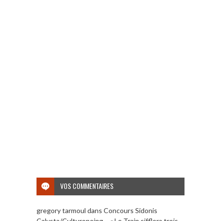
VOS COMMENTAIRES
gregory tarmoul
dans
Concours Sidonis
Calysta/Culturopoing – « Le Train sifflera trois