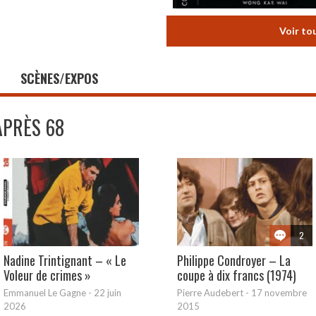
Voir to
SCÈNES/EXPOS
APRÈS 68
2
Nadine Trintignant – « Le
Philippe Condroyer – La
Voleur de crimes »
coupe à dix francs (1974)
Emmanuel Le Gagne
-
22 juin
Pierre Audebert
-
17 novembre
2026
2015