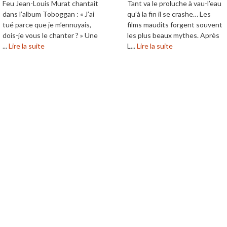
Feu Jean-Louis Murat chantait
Tant va le proluche à vau-l’eau
dans l’album Toboggan : « J’ai
qu’à la fin il se crashe… Les
tué parce que je m’ennuyais,
films maudits forgent souvent
dois-je vous le chanter ? » Une
les plus beaux mythes. Après
...
Lire la suite
L...
Lire la suite