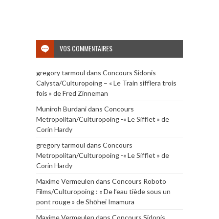
VOS COMMENTAIRES
gregory tarmoul
dans
Concours Sidonis
Calysta/Culturopoing – « Le Train sifflera trois
fois » de Fred Zinneman
Muniroh Burdani
dans
Concours
Metropolitan/Culturopoing -« Le Sifflet » de
Corin Hardy
gregory tarmoul
dans
Concours
Metropolitan/Culturopoing -« Le Sifflet » de
Corin Hardy
Maxime Vermeulen
dans
Concours Roboto
Films/Culturopoing : « De l’eau tiède sous un
pont rouge » de Shōhei Imamura
Maxime Vermeulen
dans
Concours Sidonis