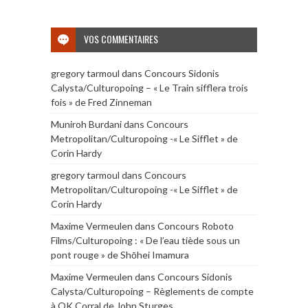
VOS COMMENTAIRES
gregory tarmoul
dans
Concours Sidonis
Calysta/Culturopoing – « Le Train sifflera trois
fois » de Fred Zinneman
Muniroh Burdani
dans
Concours
Metropolitan/Culturopoing -« Le Sifflet » de
Corin Hardy
gregory tarmoul
dans
Concours
Metropolitan/Culturopoing -« Le Sifflet » de
Corin Hardy
Maxime Vermeulen
dans
Concours Roboto
Films/Culturopoing : « De l’eau tiède sous un
pont rouge » de Shōhei Imamura
Maxime Vermeulen
dans
Concours Sidonis
Calysta/Culturopoing – Règlements de compte
à OK Corral de John Sturges