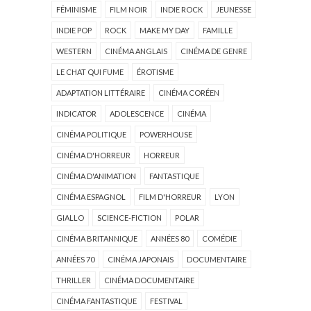
FÉMINISME
FILM NOIR
INDIE ROCK
JEUNESSE
INDIE POP
ROCK
MAKE MY DAY
FAMILLE
WESTERN
CINÉMA ANGLAIS
CINÉMA DE GENRE
LE CHAT QUI FUME
ÉROTISME
ADAPTATION LITTÉRAIRE
CINÉMA CORÉEN
INDICATOR
ADOLESCENCE
CINÉMA
CINÉMA POLITIQUE
POWERHOUSE
CINÉMA D'HORREUR
HORREUR
CINÉMA D'ANIMATION
FANTASTIQUE
CINÉMA ESPAGNOL
FILM D'HORREUR
LYON
GIALLO
SCIENCE-FICTION
POLAR
CINÉMA BRITANNIQUE
ANNÉES 80
COMÉDIE
ANNÉES 70
CINÉMA JAPONAIS
DOCUMENTAIRE
THRILLER
CINÉMA DOCUMENTAIRE
CINÉMA FANTASTIQUE
FESTIVAL