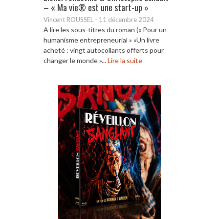
– « Ma vie® est une start-up »
Vincent ROUSSEL
-
11 décembre 2024
A lire les sous-titres du roman (« Pour un
humanisme entrepreneurial » «Un livre
acheté : vingt autocollants offerts pour
changer le monde »...
Lire la suite