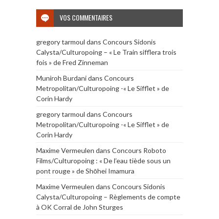
VOS COMMENTAIRES
gregory tarmoul
dans
Concours Sidonis
Calysta/Culturopoing – « Le Train sifflera trois
fois » de Fred Zinneman
Muniroh Burdani
dans
Concours
Metropolitan/Culturopoing -« Le Sifflet » de
Corin Hardy
gregory tarmoul
dans
Concours
Metropolitan/Culturopoing -« Le Sifflet » de
Corin Hardy
Maxime Vermeulen
dans
Concours Roboto
Films/Culturopoing : « De l’eau tiède sous un
pont rouge » de Shōhei Imamura
Maxime Vermeulen
dans
Concours Sidonis
Calysta/Culturopoing – Règlements de compte
à OK Corral de John Sturges