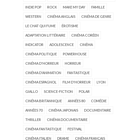
INDIE POP
ROCK
MAKE MY DAY
FAMILLE
WESTERN
CINÉMA ANGLAIS
CINÉMA DE GENRE
LE CHAT QUI FUME
ÉROTISME
ADAPTATION LITTÉRAIRE
CINÉMA CORÉEN
INDICATOR
ADOLESCENCE
CINÉMA
CINÉMA POLITIQUE
POWERHOUSE
CINÉMA D'HORREUR
HORREUR
CINÉMA D'ANIMATION
FANTASTIQUE
CINÉMA ESPAGNOL
FILM D'HORREUR
LYON
GIALLO
SCIENCE-FICTION
POLAR
CINÉMA BRITANNIQUE
ANNÉES 80
COMÉDIE
ANNÉES 70
CINÉMA JAPONAIS
DOCUMENTAIRE
THRILLER
CINÉMA DOCUMENTAIRE
CINÉMA FANTASTIQUE
FESTIVAL
CINÉMA ITALIEN
DRAME
CINÉMA FRANÇAIS