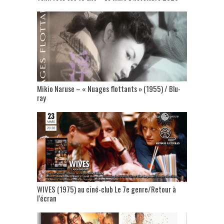
Mikio Naruse – « Nuages flottants » (1955) / Blu-
ray
WIVES (1975) au ciné-club Le 7e genre/Retour à
l’écran