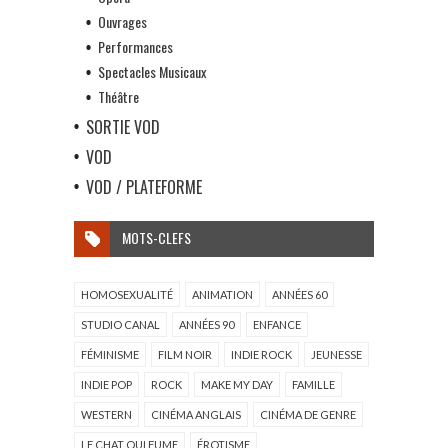
Ouvrages
Performances
Spectacles Musicaux
Théâtre
SORTIE VOD
VOD
VOD / PLATEFORME
MOTS-CLEFS
HOMOSEXUALITÉ
ANIMATION
ANNÉES 60
STUDIO CANAL
ANNÉES 90
ENFANCE
FÉMINISME
FILM NOIR
INDIE ROCK
JEUNESSE
INDIE POP
ROCK
MAKE MY DAY
FAMILLE
WESTERN
CINÉMA ANGLAIS
CINÉMA DE GENRE
LE CHAT QUI FUME
ÉROTISME