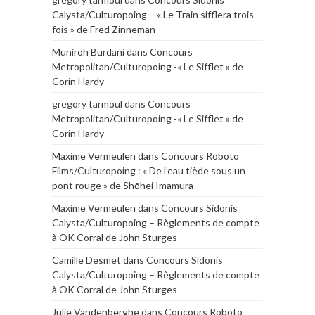
Calysta/Culturopoing – « Le Train sifflera trois
fois » de Fred Zinneman
Muniroh Burdani
dans
Concours
Metropolitan/Culturopoing -« Le Sifflet » de
Corin Hardy
gregory tarmoul
dans
Concours
Metropolitan/Culturopoing -« Le Sifflet » de
Corin Hardy
Maxime Vermeulen
dans
Concours Roboto
Films/Culturopoing : « De l’eau tiède sous un
pont rouge » de Shōhei Imamura
Maxime Vermeulen
dans
Concours Sidonis
Calysta/Culturopoing – Règlements de compte
à OK Corral de John Sturges
Camille Desmet
dans
Concours Sidonis
Calysta/Culturopoing – Règlements de compte
à OK Corral de John Sturges
Julie Vandenberghe
dans
Concours Roboto