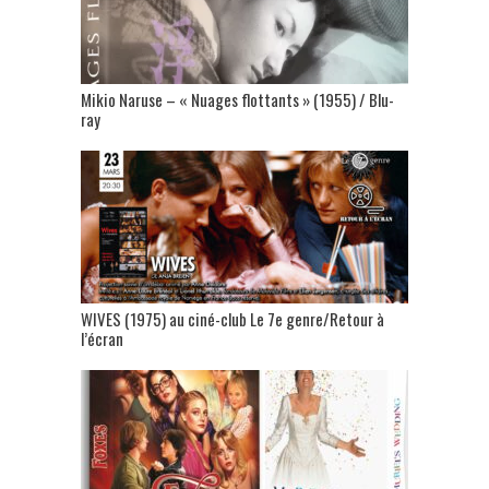
Mikio Naruse – « Nuages flottants » (1955) / Blu-
ray
WIVES (1975) au ciné-club Le 7e genre/Retour à
l’écran