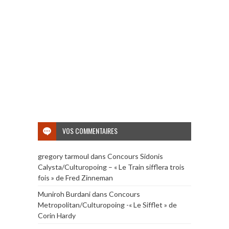
VOS COMMENTAIRES
gregory tarmoul
dans
Concours Sidonis
Calysta/Culturopoing – « Le Train sifflera trois
fois » de Fred Zinneman
Muniroh Burdani
dans
Concours
Metropolitan/Culturopoing -« Le Sifflet » de
Corin Hardy