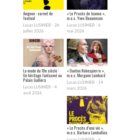
Avignon : carnet de
« Le Procès de Jeanne »,
festival
m.e.s. Yves Beaunesne
Lucas LUSINIER
-
26
Lucas LUSINIER
-
6
juillet 2026
mai 2026
La mode du 18e siècle :
« Danton Robespierre »,
Un héritage fantasmé au
m.e.s. Morgane Lombard
Palais Galliera
Lucas LUSINIER
-
14
Lucas LUSINIER
-
4
mars 2026
avril 2026
« Le Procès d’une vie »,
m.e.s. Barbara Lamballais
Lucas LUSINIER
-
6