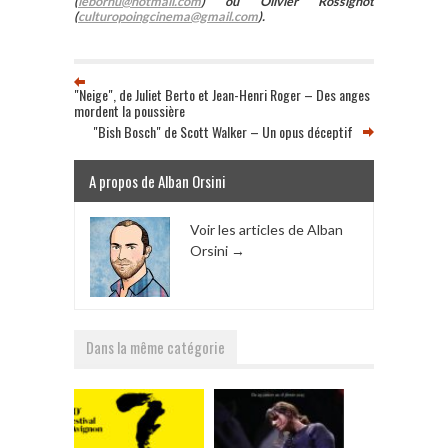
(
lebornu@hotmail.com
) ou Olivier Rossignot
(
culturopoingcinema@gmail.com
).
"Neige", de Juliet Berto et Jean-Henri Roger – Des anges
mordent la poussière
"Bish Bosch" de Scott Walker – Un opus déceptif
A propos de Alban Orsini
Voir les articles de Alban
Orsini
→
Dans la même catégorie