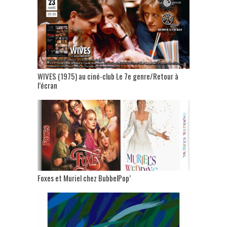
WIVES (1975) au ciné-club Le 7e genre/Retour à
l’écran
Foxes et Muriel chez BubbelPop’