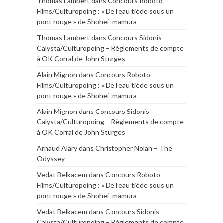
Thomas Lambert
dans
Concours Roboto
Films/Culturopoing : « De l’eau tiède sous un
pont rouge » de Shōhei Imamura
Thomas Lambert
dans
Concours Sidonis
Calysta/Culturopoing – Règlements de compte
à OK Corral de John Sturges
Alain Mignon
dans
Concours Roboto
Films/Culturopoing : « De l’eau tiède sous un
pont rouge » de Shōhei Imamura
Alain Mignon
dans
Concours Sidonis
Calysta/Culturopoing – Règlements de compte
à OK Corral de John Sturges
Arnaud Alary
dans
Christopher Nolan – The
Odyssey
Vedat Belkacem
dans
Concours Roboto
Films/Culturopoing : « De l’eau tiède sous un
pont rouge » de Shōhei Imamura
Vedat Belkacem
dans
Concours Sidonis
Calysta/Culturopoing – Règlements de compte