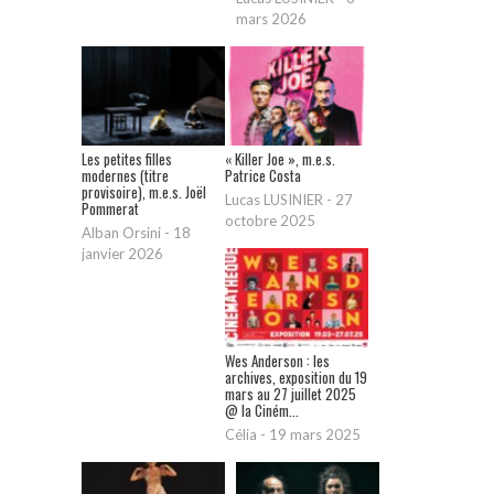
mars 2026
Les petites filles
« Killer Joe », m.e.s.
modernes (titre
Patrice Costa
provisoire), m.e.s. Joël
Lucas LUSINIER
-
27
Pommerat
octobre 2025
Alban Orsini
-
18
janvier 2026
Wes Anderson : les
archives, exposition du 19
mars au 27 juillet 2025
@ la Ciném...
Célia
-
19 mars 2025