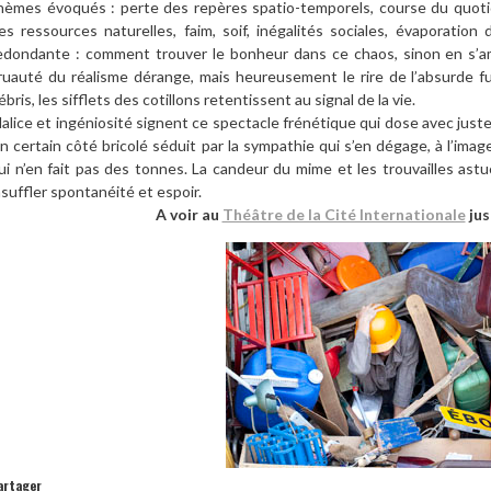
hèmes évoqués : perte des repères spatio-temporels, course du quotid
es ressources naturelles, faim, soif, inégalités sociales, évaporatio
edondante : comment trouver le bonheur dans ce chaos, sinon en s’a
ruauté du réalisme dérange, mais heureusement le rire de l’absurde f
ébris, les sifflets des cotillons retentissent au signal de la vie.
alice et ingéniosité signent ce spectacle frénétique qui dose avec jus
n certain côté bricolé séduit par la sympathie qui s’en dégage, à l’imag
ui n’en fait pas des tonnes. La candeur du mime et les trouvailles ast
nsuffler spontanéité et espoir.
A voir au
Théâtre de la Cité Internationale
jus
artager