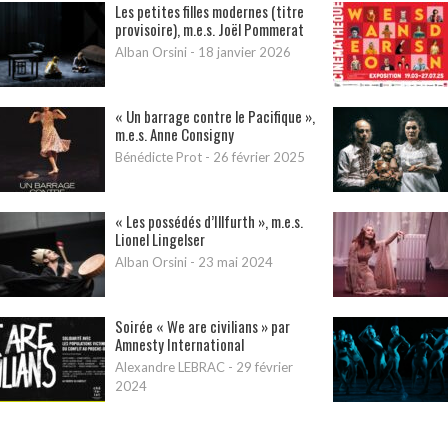
Les petites filles modernes (titre
provisoire), m.e.s. Joël Pommerat
Alban Orsini
-
18 janvier 2026
« Un barrage contre le Pacifique »,
m.e.s. Anne Consigny
Bénédicte Prot
-
26 février 2025
« Les possédés d’Illfurth », m.e.s.
Lionel Lingelser
Alban Orsini
-
23 mai 2024
Soirée « We are civilians » par
Amnesty International
Alexandre LEBRAC
-
29 février
2024