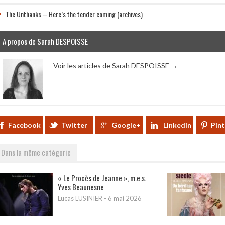
The Unthanks – Here’s the tender coming (archives)
A propos de Sarah DESPOISSE
Voir les articles de Sarah DESPOISSE
→
Facebook
Twitter
Google+
Linkedin
Pin
Dans la même catégorie
« Le Procès de Jeanne », m.e.s.
Yves Beaunesne
Lucas LUSINIER
-
6 mai 2026