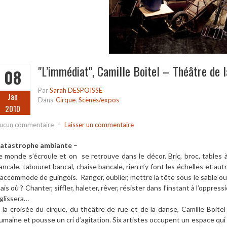
"L’immédiat", Camille Boitel – Théâtre de l
08
Par
Sarah DESPOISSE
Jan
Dans
Cirque
,
Scènes/expos
2010
ucun commentaire
-
Laisser un commentaire
atastrophe ambiante
–
e monde s’écroule et on se retrouve dans le décor. Bric, broc, tables à
ancale, tabouret bancal, chaise bancale, rien n’y font les échelles et aut
’accommode de guingois. Ranger, oublier, mettre la tête sous le sable ou d
ais où ? Chanter, siffler, haleter, rêver, résister dans l’instant à l’oppressi
l glissera…
 la croisée du cirque, du théâtre de rue et de la danse, Camille Boitel
umaine et pousse un cri d’agitation. Six artistes occupent un espace qui