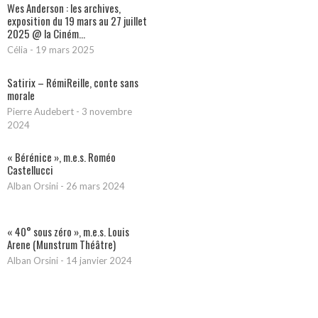
Wes Anderson : les archives,
exposition du 19 mars au 27 juillet
2025 @ la Ciném...
Célia
-
19 mars 2025
Satirix – RémiReille, conte sans
morale
Pierre Audebert
-
3 novembre
2024
« Bérénice », m.e.s. Roméo
Castellucci
Alban Orsini
-
26 mars 2024
« 40° sous zéro », m.e.s. Louis
Arene (Munstrum Théâtre)
Alban Orsini
-
14 janvier 2024