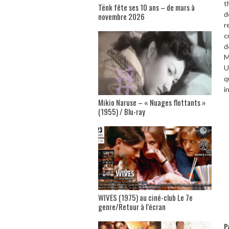
t
Tënk fête ses 10 ans – de mars à
d
novembre 2026
r
c
d
M
U
q
i
Mikio Naruse – « Nuages flottants »
(1955) / Blu-ray
WIVES (1975) au ciné-club Le 7e
genre/Retour à l’écran
P