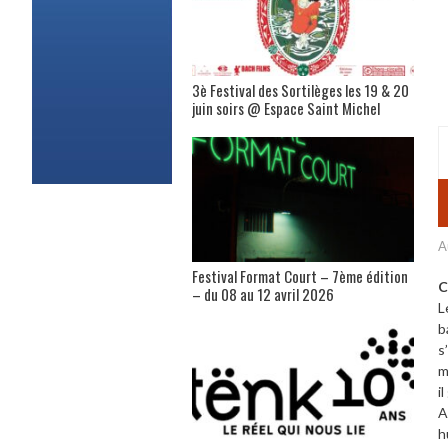
3è Festival des Sortilèges les 19 & 20
juin soirs @ Espace Saint Michel
A
Festival Format Court – 7ème édition
C
– du 08 au 12 avril 2026
L
b
s
m
i
A
h