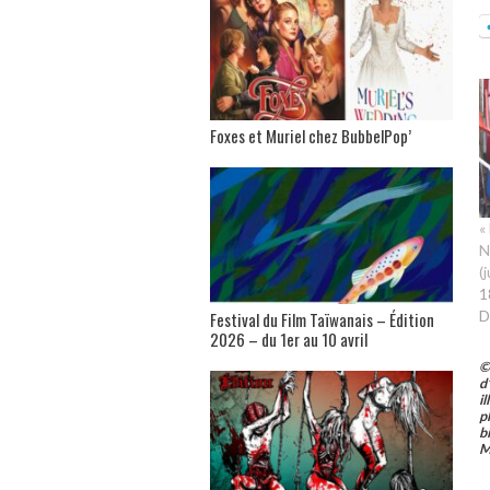
Foxes et Muriel chez BubbelPop’
«
N
(
1
D
Festival du Film Taïwanais – Édition
2026 – du 1er au 10 avril
©
d
i
p
b
M