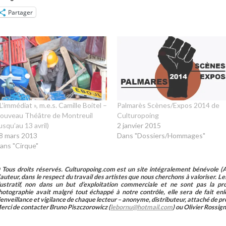
Partager
 L’immédiat », m.e.s. Camille Boitel –
Palmarès Scènes/Expos 2014 de
ouveau Théâtre de Montreuil
Culturopoing
jusqu’au 13 avril)
2 janvier 2015
8 mars 2013
Dans "Dossiers/Hommages"
ans "Cirque"
 Tous droits réservés. Culturopoing.com est un site intégralement bénévole (As
’auteur, dans le respect du travail des artistes que nous cherchons à valoriser. Les 
llustratif, non dans un but d’exploitation commerciale et ne sont pas la p
hotographie avait malgré tout échappé à notre contrôle, elle sera de fait 
ienveillance et vigilance de chaque lecteur – anonyme, distributeur, attaché de pr
erci de contacter Bruno Piszczorowicz (
lebornu@hotmail.com
) ou Olivier Rossign