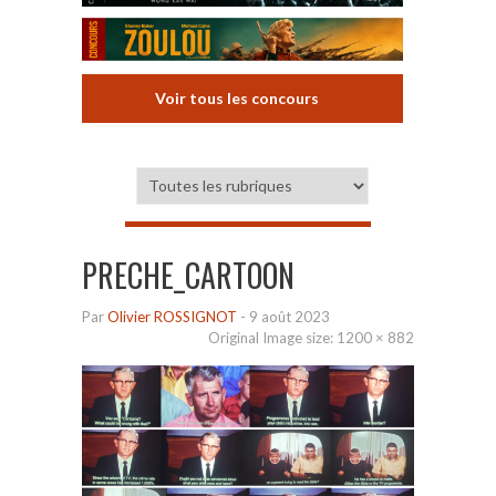
Voir tous les concours
PRECHE_CARTOON
Par
Olivier ROSSIGNOT
-
9 août 2023
Original Image size:
1200 × 882