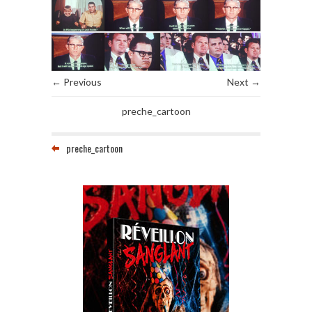
← Previous
Next →
preche_cartoon
preche_cartoon