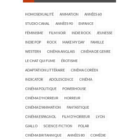
HOMOSEXUALITÉ
ANIMATION
ANNÉES 60
STUDIO CANAL
ANNÉES 90
ENFANCE
FÉMINISME
FILM NOIR
INDIE ROCK
JEUNESSE
INDIE POP
ROCK
MAKE MY DAY
FAMILLE
WESTERN
CINÉMA ANGLAIS
CINÉMA DE GENRE
LE CHAT QUI FUME
ÉROTISME
ADAPTATION LITTÉRAIRE
CINÉMA CORÉEN
INDICATOR
ADOLESCENCE
CINÉMA
CINÉMA POLITIQUE
POWERHOUSE
CINÉMA D'HORREUR
HORREUR
CINÉMA D'ANIMATION
FANTASTIQUE
CINÉMA ESPAGNOL
FILM D'HORREUR
LYON
GIALLO
SCIENCE-FICTION
POLAR
CINÉMA BRITANNIQUE
ANNÉES 80
COMÉDIE