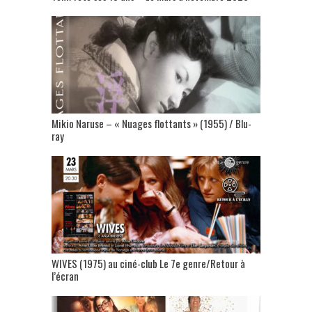
Mikio Naruse – « Nuages flottants » (1955) / Blu-
ray
WIVES (1975) au ciné-club Le 7e genre/Retour à
l’écran