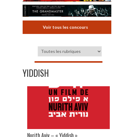
Voir tous les concours
YIDDISH
Nurith Aviv – « Yiddish »