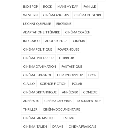
INDIE POP
ROCK
MAKE MY DAY
FAMILLE
WESTERN
CINÉMA ANGLAIS
CINÉMA DE GENRE
LE CHAT QUI FUME
ÉROTISME
ADAPTATION LITTÉRAIRE
CINÉMA CORÉEN
INDICATOR
ADOLESCENCE
CINÉMA
CINÉMA POLITIQUE
POWERHOUSE
CINÉMA D'HORREUR
HORREUR
CINÉMA D'ANIMATION
FANTASTIQUE
CINÉMA ESPAGNOL
FILM D'HORREUR
LYON
GIALLO
SCIENCE-FICTION
POLAR
CINÉMA BRITANNIQUE
ANNÉES 80
COMÉDIE
ANNÉES 70
CINÉMA JAPONAIS
DOCUMENTAIRE
THRILLER
CINÉMA DOCUMENTAIRE
CINÉMA FANTASTIQUE
FESTIVAL
CINÉMA ITALIEN
DRAME
CINÉMA FRANÇAIS