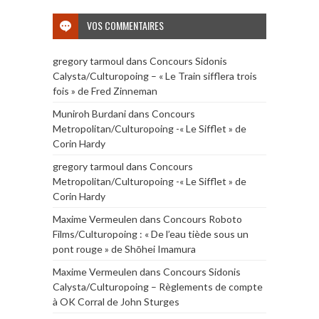
VOS COMMENTAIRES
gregory tarmoul
dans
Concours Sidonis
Calysta/Culturopoing – « Le Train sifflera trois
fois » de Fred Zinneman
Muniroh Burdani
dans
Concours
Metropolitan/Culturopoing -« Le Sifflet » de
Corin Hardy
gregory tarmoul
dans
Concours
Metropolitan/Culturopoing -« Le Sifflet » de
Corin Hardy
Maxime Vermeulen
dans
Concours Roboto
Films/Culturopoing : « De l’eau tiède sous un
pont rouge » de Shōhei Imamura
Maxime Vermeulen
dans
Concours Sidonis
Calysta/Culturopoing – Règlements de compte
à OK Corral de John Sturges