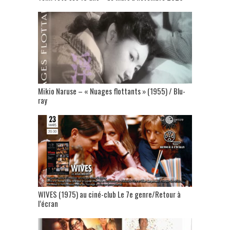
Mikio Naruse – « Nuages flottants » (1955) / Blu-
ray
WIVES (1975) au ciné-club Le 7e genre/Retour à
l’écran