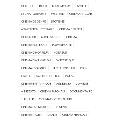
INDIE POP
ROCK
MAKE MY DAY
FAMILLE
LE CHAT QUI FUME
WESTERN
CINÉMA ANGLAIS
CINÉMA DE GENRE
ÉROTISME
ADAPTATION LITTÉRAIRE
CINÉMA CORÉEN
INDICATOR
ADOLESCENCE
CINÉMA
CINÉMA POLITIQUE
POWERHOUSE
CINÉMA D'HORREUR
HORREUR
CINÉMA D'ANIMATION
FANTASTIQUE
CINÉMA ESPAGNOL
FILM D'HORREUR
LYON
GIALLO
SCIENCE-FICTION
POLAR
CINÉMA BRITANNIQUE
ANNÉES 80
COMÉDIE
ANNÉES 70
CINÉMA JAPONAIS
DOCUMENTAIRE
THRILLER
CINÉMA DOCUMENTAIRE
CINÉMA FANTASTIQUE
FESTIVAL
CINÉMA ITALIEN
DRAME
CINÉMA FRANÇAIS