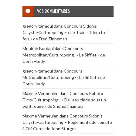
VOS COMMENTAIRES
gregory tarmoul
dans
Concours Sidonis
Calysta/Culturopoing – « Le Train sifflera trois
fois » de Fred Zinneman
Muniroh Burdani
dans
Concours
Metropolitan/Culturopoing -« Le Sifflet » de
Corin Hardy
gregory tarmoul
dans
Concours
Metropolitan/Culturopoing -« Le Sifflet » de
Corin Hardy
Maxime Vermeulen
dans
Concours Roboto
Films/Culturopoing : « De l’eau tiède sous un
pont rouge » de Shōhei Imamura
Maxime Vermeulen
dans
Concours Sidonis
Calysta/Culturopoing – Règlements de compte
à OK Corral de John Sturges