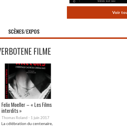
Voir to
SCÈNES/EXPOS
VERBOTENE FILME
Felix Moeller – « Les Films
interdits »
Thomas Roland
-
1 juin 2017
La célébration du centenaire,